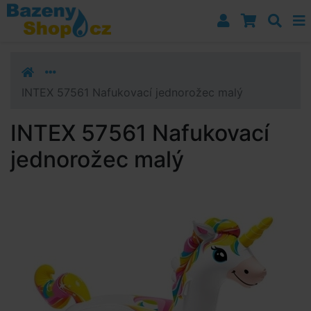
Přejít k navigaci
Přejít na obsah
Přejít k postrannímu sloupci
Klávesové zkratky
INTEX 57561 Nafukovací jednorožec malý
INTEX 57561 Nafukovací
jednorožec malý