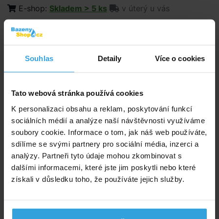
E-shop:
Skladem > 5 ks
v úterý u vás
Prodejna:
Skladem 2 ks
345,- Kč
285,12 Kč bez DPH
Souhlas
Detaily
Více o cookies
Do košíku
Tato webová stránka používá cookies
K personalizaci obsahu a reklam, poskytování funkcí
Zeptej se prodavače
sociálních médií a analýze naší návštěvnosti využíváme
soubory cookie. Informace o tom, jak náš web používáte,
Podrobný popis
sdílíme se svými partnery pro sociální média, inzerci a
Podrobný popis
analýzy. Partneři tyto údaje mohou zkombinovat s
dalšími informacemi, které jste jim poskytli nebo které
Nafukovací barevný jednorožec o velikosti
získali v důsledku toho, že používáte jejich služby.
198 × 140 × 102 cm.
Po stranách umístněna 2 držadla. 2 vzduchové
komory.