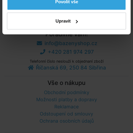
Povolit vše
Max. nosnost 40kg. Vhodné pro děti od 3let.
Upravit
Poradíme vám!
info@bazenyshop.cz
+420 281 974 297
Telefonní číslo neslouží k objednaní zboží
Říčanská 69, 250 84 Sibřina
Vše o nákupu
Obchodní podmínky
Možnosti platby a dopravy
Reklamace
Odstoupení od smlouvy
Ochrana osobních údajů