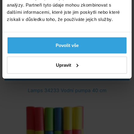
analýzy. Partneři tyto údaje mohou zkombinovat s
dalšími informacemi, které jste jim poskytli nebo které
získali v důsledku toho, že používáte jejich služby.
Zažijete velkou zábavu ze stříkacím plastovým dělem.
Skladem > 10 ks
Povolit vše
v úterý u vás
129,- Kč
Upravit
do košíku
Lamps 34233 Vodní pumpa 40 cm