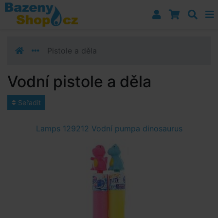
Přejít k navigaci
Přejít na obsah
Přejít k postrannímu sloupci
Klávesové zkratky
Pistole a děla
Vodní pistole a děla
Seřadit
Lamps 129212 Vodní pumpa dinosaurus