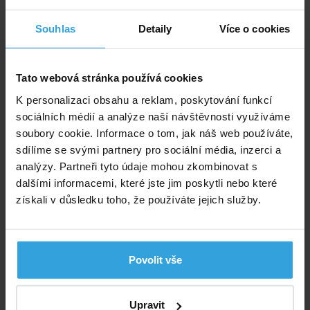
Zeptej se prodavače
Souhlas
Detaily
Více o cookies
Podrobný popis
Tato webová stránka používá cookies
Podrobný popis
K personalizaci obsahu a reklam, poskytování funkcí
Talíře ve vodě plavou.
sociálních médií a analýze naší návštěvnosti využíváme
soubory cookie. Informace o tom, jak náš web používáte,
Po obvodu mají měkký nárazník pro bezpečnost.
sdílíme se svými partnery pro sociální média, inzerci a
Průměr talíře cca 8 cm.
analýzy. Partneři tyto údaje mohou zkombinovat s
dalšími informacemi, které jste jim poskytli nebo které
Věk 3+.
získali v důsledku toho, že používáte jejich služby.
Výrobce: Lamps a.s, Ve Žlíbku 2906/1b 193 00 Praha 9,
obchod@lampshracky.cz
Povolit vše
Poradíme vám!
info@bazenyshop.cz
Upravit