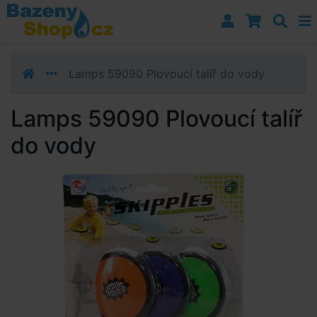
Přejít k navigaci
Přejít na obsah
Přejít k postrannímu sloupci
Klávesové zkratky
Lamps 59090 Plovoucí talíř do vody
Lamps 59090 Plovoucí talíř
do vody