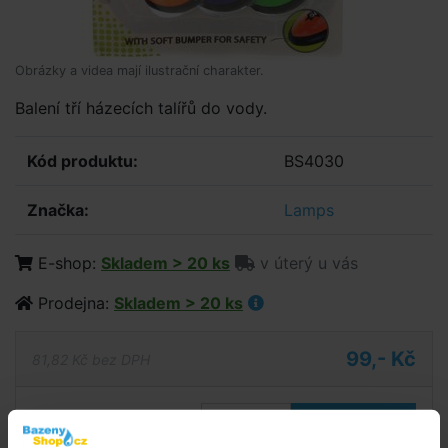
Obrázky a videa mají ilustrační charakter.
Balení tří házecích talířů do vody.
Kód produktu:
BS4030
Značka:
Lamps
E-shop:
Skladem > 20 ks
v úterý u vás
Prodejna:
Skladem > 20 ks
99,- Kč
81,82 Kč bez DPH
Do košíku