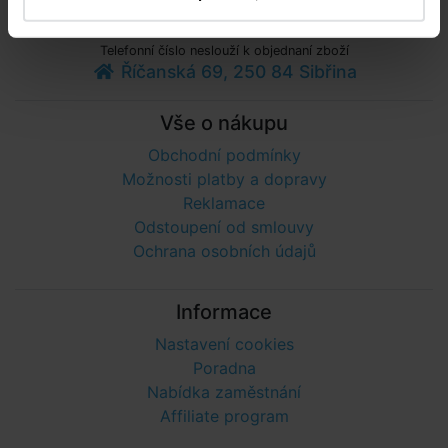
+420 281 974 297
Telefonní číslo neslouží k objednaní zboží
Říčanská 69, 250 84 Sibřina
Vše o nákupu
Obchodní podmínky
Možnosti platby a dopravy
Reklamace
Odstoupení od smlouvy
Ochrana osobních údajů
Informace
Nastavení cookies
Poradna
Nabídka zaměstnání
Affiliate program