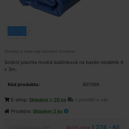
Obrázky a videa mají ilustrační charakter.
Solární plachta modrá bublinková na bazén obdélník 6
x 3m.
Kód produktu:
BS1366
E-shop:
Skladem > 20 ks
v pondělí u vás
Prodejna:
Skladem 2 ks
1 274,- Kč
Akční cena
1 052,89 Kč bez DPH