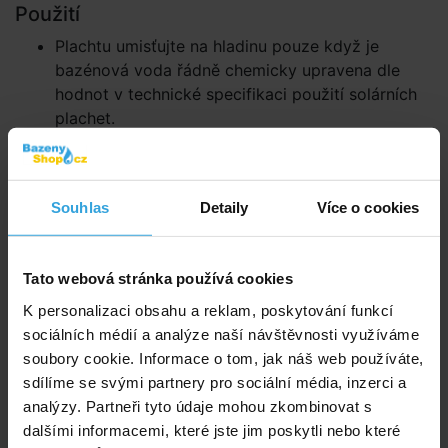
Použití
Plachtu umisťujte na hladinu pouze když je
bazénová voda řádně chemicky upravena dle
hodnot v technické specifikaci použití solárních
plachet.
Solární plachtu vždy umisťujte bublinkami
směrem dolů, tak aby volně plavala na hladině.
Bublinky působí při slunečním záření jako čočky a
Souhlas
Detaily
Více o cookies
tím zvyšují teplotu vody.
Plachtu ihned po sundání z bazénu schovejte do
stínu, předejdete tím jejímu poškození přehřátím.
Tato webová stránka používá cookies
Zazimování
K personalizaci obsahu a reklam, poskytování funkcí
Na zimu je nutné plachtu opláchnout čistou vodou pro
sociálních médií a analýze naší návštěvnosti využíváme
odstranění všech nečistot a zbytků chlorové vody,
soubory cookie. Informace o tom, jak náš web používáte,
nechte plachtu vyschnout. Nepoužívejte tlakovou
sdílíme se svými partnery pro sociální média, inzerci a
vodu, mohlo by dojít k poškození. Poté plachtu
analýzy. Partneři tyto údaje mohou zkombinovat s
umístěte na nemrznoucím místě.
dalšími informacemi, které jste jim poskytli nebo které