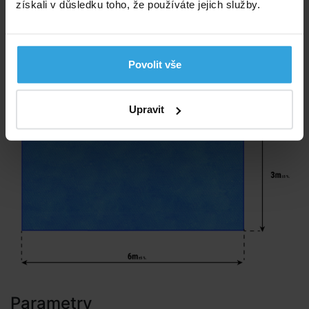
získali v důsledku toho, že používáte jejich služby.
Rozměry
Síla plachty 180mic
Obdélník 6×3m
Povolit vše
Rozměrová odchylka ±5%
Upravit
Parametry