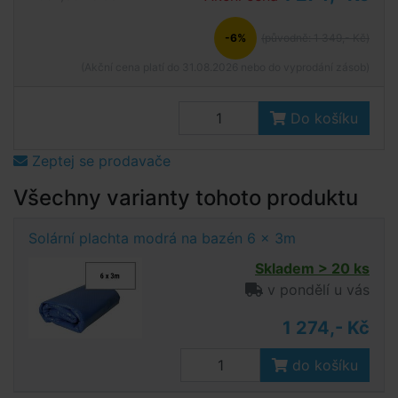
-6%
(původně: 1 349,- Kč)
(Akční cena platí do 31.08.2026 nebo do vyprodání zásob)
Do košíku
Zeptej se prodavače
Všechny varianty tohoto produktu
Solární plachta modrá na bazén 6 x 3m
Skladem > 20 ks
v pondělí u vás
1 274,- Kč
do košíku