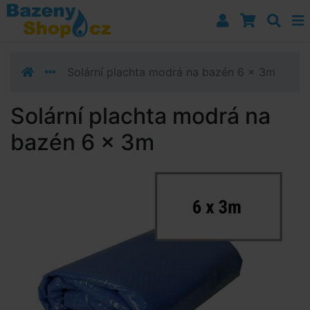
Přejít k navigaci
Přejít na obsah
Přejít k postrannímu sloupci
Klávesové zkratky
Solární plachta modrá na bazén 6 x 3m
Solární plachta modrá na
bazén 6 x 3m