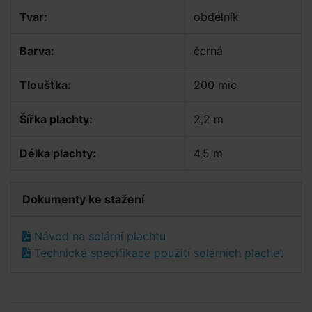
Tvar:
obdelník
Barva:
černá
Tloušťka:
200 mic
Šířka plachty:
2,2 m
Délka plachty:
4,5 m
Dokumenty ke stažení
Návod na solární plachtu
Technická specifikace použití solárních plachet