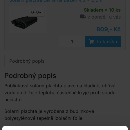
Solární plachta černá na bazén 4,5 x 2,2m
Skladem > 10 ks
v pondělí u vás
809,- Kč
do košíku
Podrobný popis
Podrobný popis
Bublinková solární plachta plave na hladině, ohřívá
vodu a udržuje teplotu, částečně kryje proti spadu
nečistot.
Solární plachta je vyrobena z bublinkové
polyetylénové tepelně izolační folie.
Použití