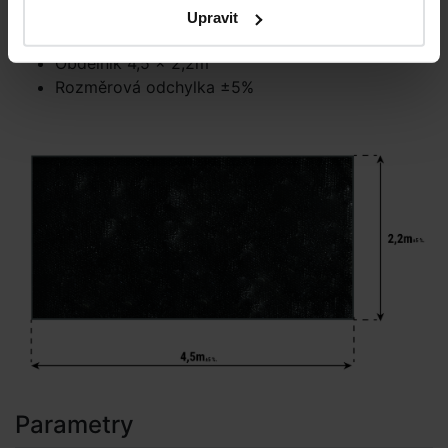
Rozměry
Upravit
Síla plachty 200mic
Obdélník 4,5 × 2,2m
Rozměrová odchylka ±5%
Parametry