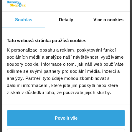
Plachtu umisťujte na hladinu pouze když je
bazénová voda řádně chemicky upravena dle
Souhlas
Detaily
Více o cookies
hodnot v technické specifikaci použití solárních
plachet.
Solární plachtu vždy umisťujte bublinkami
Tato webová stránka používá cookies
směrem dolů, tak aby volně plavala na hladině.
K personalizaci obsahu a reklam, poskytování funkcí
Bublinky působí při slunečním záření jako čočky a
sociálních médií a analýze naší návštěvnosti využíváme
tím zvyšují teplotu vody.
soubory cookie. Informace o tom, jak náš web používáte,
Plachtu ihned po sundání z bazénu schovejte do
sdílíme se svými partnery pro sociální média, inzerci a
stínu, předejdete tím jejímu poškození přehřátím.
analýzy. Partneři tyto údaje mohou zkombinovat s
Zazimování
dalšími informacemi, které jste jim poskytli nebo které
získali v důsledku toho, že používáte jejich služby.
Na zimu je nutné plachtu opláchnout čistou vodou pro
odstranění všech nečistot a zbytků chlorové vody,
nechte plachtu vyschnout. Nepoužívejte tlakovou
vodu, mohlo by dojít k poškození. Poté plachtu
Povolit vše
umístěte na nemrznoucím místě.