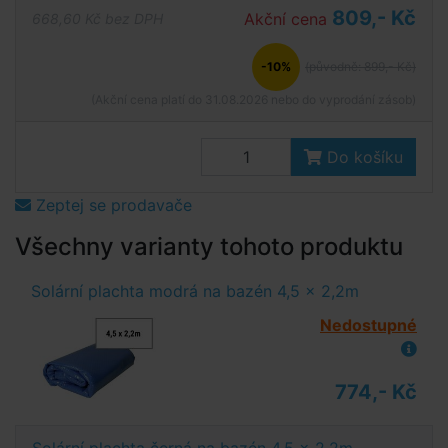
809,- Kč
Akční cena
668,60 Kč bez DPH
-10%
(původně: 899,- Kč)
(Akční cena platí do 31.08.2026 nebo do vyprodání zásob)
Do košíku
Zeptej se prodavače
Všechny varianty tohoto produktu
Solární plachta modrá na bazén 4,5 x 2,2m
Nedostupné
774,- Kč