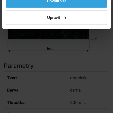
Povolit vše
Upravit
Parametry
Tvar:
obdelník
Barva:
černá
Tloušťka:
200 mic