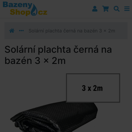
Přejít k navigaci
Přejít na obsah
Přejít k postrannímu sloupci
Klávesové zkratky
Solární plachta černá na bazén 3 x 2m
Solární plachta černá na
bazén 3 x 2m