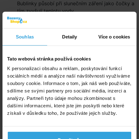
Bublinky působí při slunečním záření jako čočky a
tím zvyšují teplotu vody.
Plachtu ihned po sundání z bazénu schovejte do
stínu, předejdete tím jejímu poškození přehřátím.
Souhlas
Detaily
Více o cookies
Zazimování
Na zimu je nutné plachtu opláchnout čistou vodou pro
odstranění všech nečistot a zbytků chlorové vody,
Tato webová stránka používá cookies
nechte plachtu vyschnout. Nepoužívejte tlakovou
K personalizaci obsahu a reklam, poskytování funkcí
vodu, mohlo by dojít k poškození. Poté plachtu
sociálních médií a analýze naší návštěvnosti využíváme
umístěte na nemrznoucím místě.
soubory cookie. Informace o tom, jak náš web používáte,
Rozměry
sdílíme se svými partnery pro sociální média, inzerci a
analýzy. Partneři tyto údaje mohou zkombinovat s
Síla plachty 200mic
dalšími informacemi, které jste jim poskytli nebo které
Obdélník 3 × 2m
získali v důsledku toho, že používáte jejich služby.
Rozměrová odchylka ±5%