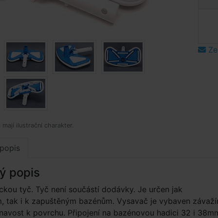
Ze
mají ilustrační charakter.
popis
ý popis
ckou tyč. Tyč není součástí dodávky. Je určen jak
, tak i k zapuštěným bazénům. Vysavač je vybaven závaž
ilnavost k povrchu. Připojení na bazénovou hadici 32 i 38m