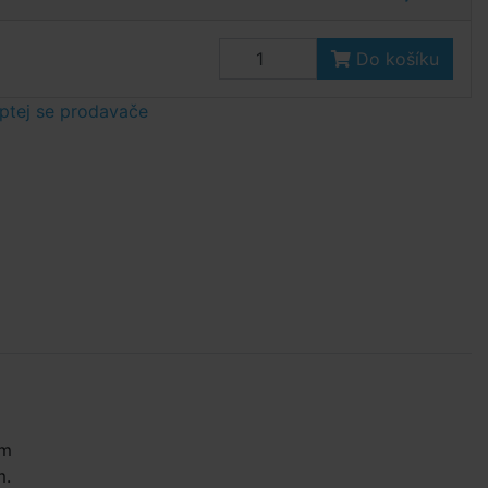
Do košíku
ptej se prodavače
ím
m.