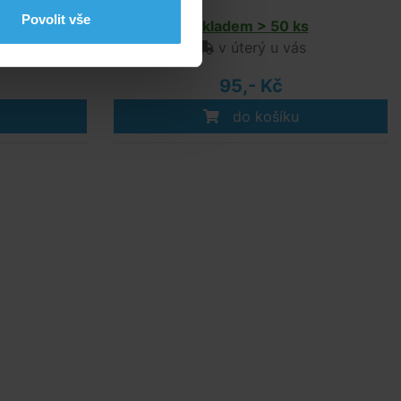
Povolit vše
s
Skladem > 50 ks
ás
v úterý u vás
95,- Kč
do košíku