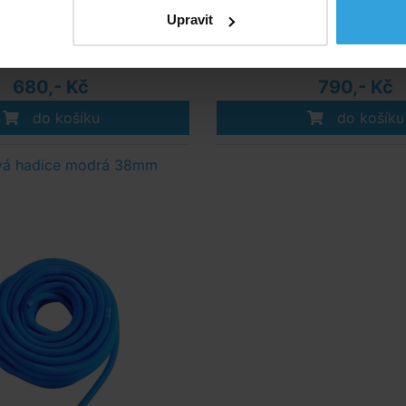
Upravit
Skladem > 50 ks
Skladem > 20 k
v úterý u vás
ve středu u v
680,- Kč
790,- Kč
do košíku
do košíku
vá hadice modrá 38mm