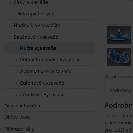
Síťky a kartáče
Teleskopické tyče
Hadice k vysavačům
Bazénové vysavače
Ruční vysavače
Poloautomatické vysavače
Automatické vysavače
Obrázky a videa 
Bateriové vysavače
Podrobný 
Jezírkové vysavače
Podrobn
Osazení bazénu
Na teleskopi
Ohřev vody
k nadzemním
Náhradní díly
pro lepší př