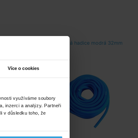
4m do 4,8m
Bazénová hadice modrá 32mm
Více o cookies
ěvnosti využíváme soubory
, inzerci a analýzy. Partneři
li v důsledku toho, že