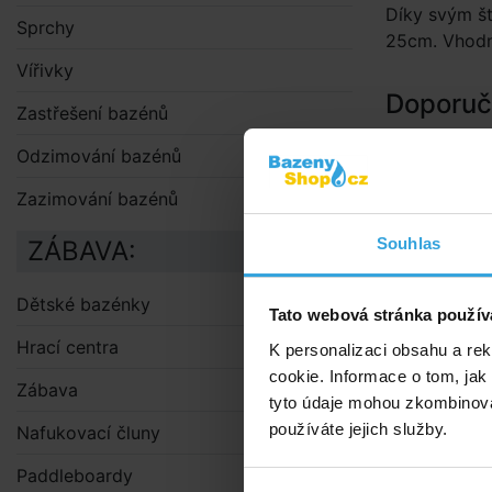
Díky svým št
Sprchy
25cm. Vhodný
Vířivky
Doporuče
Zastřešení bazénů
Teleskopi
Odzimování bazénů
Zazimování bazénů
Souhlas
ZÁBAVA:
Dětské bazénky
Tato webová stránka použív
Hrací centra
K personalizaci obsahu a re
cookie. Informace o tom, jak
Zábava
tyto údaje mohou zkombinovat
používáte jejich služby.
Nafukovací čluny
Paddleboardy