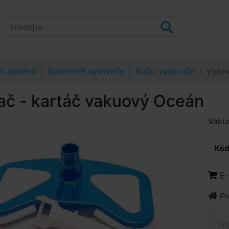
ní bazénů
Bazénové vysavače
Ruční vysavače
Vysav
ač - kartáč vakuový Oceán
Vakuo
Kód
E-
Pr
157