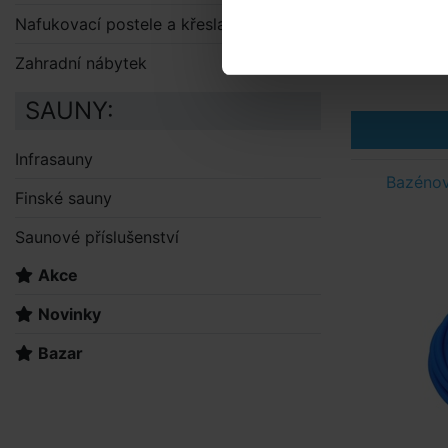
Nafukovací postele a křesla
Zahradní nábytek
SAUNY:
Infrasauny
Bazéno
Finské sauny
Saunové příslušenství
Akce
Novinky
Bazar