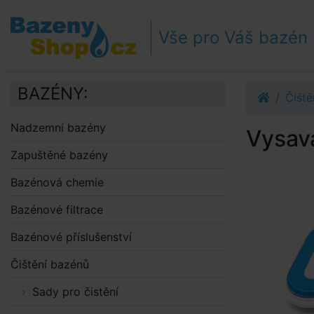
Přejít k navigaci
Přejít na obsah
Vše pro Váš bazén
Přejít k postrannímu sloupci
Klávesové zkratky
BAZÉNY:
Čiště
Nadzemní bazény
Vysav
Zapuštěné bazény
Bazénová chemie
Bazénové filtrace
Bazénové příslušenství
Čištění bazénů
Sady pro čistění