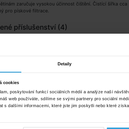
ětinám zaručuje vysokou účinnost čištění. Čistící šířka cca
 pro pískové filtrace.
né příslušenství (4)
cká tyč od 1,8m do 3,6m
Teleskopická tyč od 2,
Detaily
á cookies
klam, poskytování funkcí sociálních médií a analýze naší návšt
 náš web používáte, sdílíme se svými partnery pro sociální média
 s dalšími informacemi, které jste jim poskytli nebo které získa