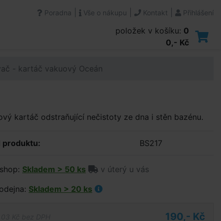
|
|
|
Poradna
Vše o nákupu
Kontakt
Přihlášení
položek v košíku:
0
0,- Kč
ač - kartáč vakuový Oceán
vý kartáč odstraňující nečistoty ze dna i stěn bazénu.
 produktu:
BS217
shop:
Skladem > 50 ks
v úterý u vás
odejna:
Skladem > 20 ks
190,- Kč
,03 Kč bez DPH