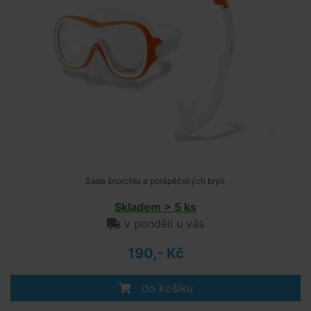
Sada šnorchlu a potápěčských brýlí.
Skladem > 5 ks
v pondělí u vás
190,- Kč
do košíku