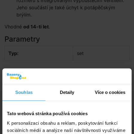
rozměru s integrovaným vypouštěcím ventilem.
Jeho součástí je také úchyt k potápěčským
brýlím.
Vhodné
od 14-ti let
.
Parametry
Typ:
set
Alternativní produkty
INTEX 55642 Plavecká sada Adventurer
Souhlas
Detaily
Více o cookies
Tato webová stránka používá cookies
K personalizaci obsahu a reklam, poskytování funkcí
sociálních médií a analýze naší návštěvnosti využíváme