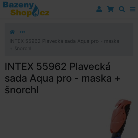
Přejít k navigaci
Přejít na obsah
Přejít k postrannímu sloupci
Klávesové zkratky
INTEX 55962 Plavecká sada Aqua pro - maska
+ šnorchl
INTEX 55962 Plavecká
sada Aqua pro - maska +
šnorchl