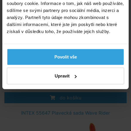
soubory cookie. Informace o tom, jak náš web používáte,
sdílíme se svými partnery pro sociální média, inzerci a
analýzy. Partneři tyto údaje mohou zkombinovat s
dalšími informacemi, které jste jim poskytli nebo které
získali v důsledku toho, že používáte jejich služby.
Sada šnorchlu a potápěčských brýlí.
Povolit vše
Skladem > 10 ks
v pondělí u vás
Upravit
130,- Kč
do košíku
INTEX 55647 Plavecká sada Wave Rider