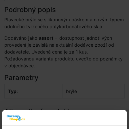
Podrobný popis
Plavecké brýle se silikonovým páskem a novým typem
odolného tvrzeného polykarbonáto­vého skla.
Dodáváno jako
assort
= dostupnost jednotlivých
provedení je závislá na aktuální dodávce zboží od
dodavatele. Uvedená cena je za 1 kus.
Požadovanou variantu produktu uveďte do poznámky
v objednávce.
Parametry
Typ:
brýle
Alternativní produkty
INTEX 55685 Brýle plavecké SPORT