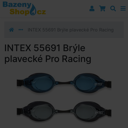
Přejít k navigaci
Přejít na obsah
Přejít k postrannímu sloupci
Klávesové zkratky
INTEX 55691 Brýle plavecké Pro Racing
INTEX 55691 Brýle
plavecké Pro Racing