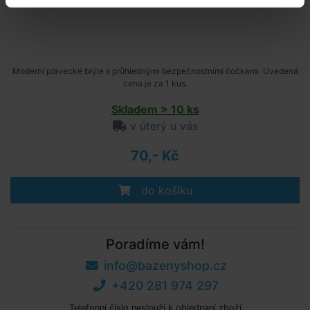
Moderní plavecké brýle s průhlednými bezpečnostními čočkami. Uvedená
cena je za 1 kus.
Skladem > 10 ks
v úterý u vás
70,- Kč
do košíku
Poradíme vám!
info@bazenyshop.cz
+420 281 974 297
Telefonní číslo neslouží k objednaní zboží