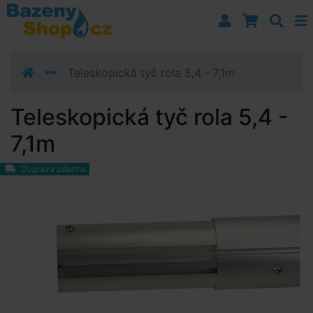
Přejít k navigaci
Přejít na obsah
Přejít k postrannímu sloupci
Klávesové zkratky
Teleskopická tyč rola 5,4 - 7,1m
Teleskopická tyč rola 5,4 -
7,1m
Doprava zdarma