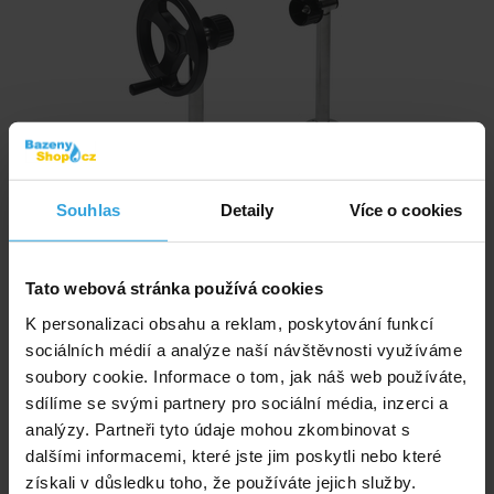
Souhlas
Detaily
Více o cookies
Skladem 1 ks
v pondělí u vás
4 260,- Kč
Tato webová stránka používá cookies
K personalizaci obsahu a reklam, poskytování funkcí
do košíku
sociálních médií a analýze naší návštěvnosti využíváme
soubory cookie. Informace o tom, jak náš web používáte,
Stojan navíjecího zařízení pojízdný - nerez
sdílíme se svými partnery pro sociální média, inzerci a
analýzy. Partneři tyto údaje mohou zkombinovat s
dalšími informacemi, které jste jim poskytli nebo které
získali v důsledku toho, že používáte jejich služby.