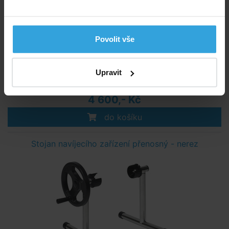
Povolit vše
Skladem > 5 ks
Upravit
v pondělí u vás
4 600,- Kč
do košíku
Stojan navíjecího zařízení přenosný - nerez