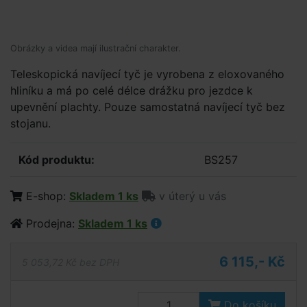
Obrázky a videa mají ilustrační charakter.
Teleskopická navíjecí tyč je vyrobena z eloxovaného
hliníku a má po celé délce drážku pro jezdce k
upevnění plachty. Pouze samostatná navíjecí tyč bez
stojanu.
Kód produktu:
BS257
E-shop:
Skladem 1 ks
v úterý u vás
Prodejna:
Skladem 1 ks
6 115,- Kč
5 053,72 Kč bez DPH
Do košíku