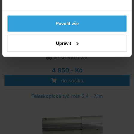
Povolit vše
Upravit
Skladem 5 ks
ve středu u vás
4 850,- Kč
do košíku
Teleskopická tyč rola 5,4 - 7,1m