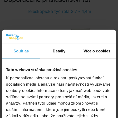
Teleskopická tyč rola 2,7 - 4,4m
Souhlas
Detaily
Více o cookies
Skladem 5 ks
Tato webová stránka používá cookies
ve středu u vás
K personalizaci obsahu a reklam, poskytování funkcí
4 125,- Kč
sociálních médií a analýze naší návštěvnosti využíváme
soubory cookie. Informace o tom, jak náš web používáte,
do košíku
sdílíme se svými partnery pro sociální média, inzerci a
analýzy. Partneři tyto údaje mohou zkombinovat s
Teleskopická tyč rola 3,7 - 5,4m
dalšími informacemi, které jste jim poskytli nebo které
získali v důsledku toho, že používáte jejich služby.