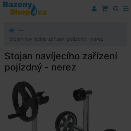
Přejít k navigaci
Přejít na obsah
Přejít k postrannímu sloupci
Klávesové zkratky
Stojan navíjecího zařízení pojízdný - nerez
Stojan navíjecího zařízení
pojízdný - nerez