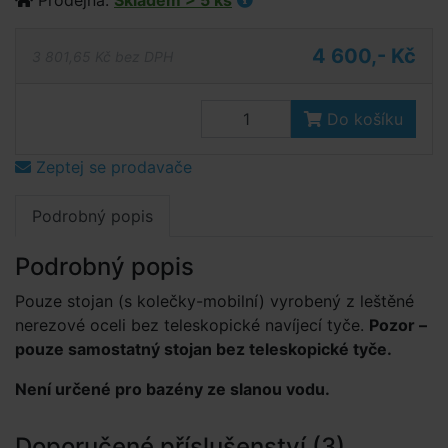
Prodejna:
Skladem > 5 ks
4 600,- Kč
3 801,65 Kč bez DPH
Do košíku
Zeptej se prodavače
Podrobný popis
Podrobný popis
Pouze stojan (s kolečky-mobilní) vyrobený z leštěné
nerezové oceli bez teleskopické navíjecí tyče.
Pozor –
pouze samostatný stojan bez teleskopické tyče.
Není určené pro bazény ze slanou vodu.
Doporučené příslušenství (3)