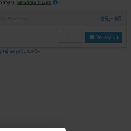
odejna:
Skladem > 5 ks
85,- Kč
25 Kč bez DPH
Do košíku
ptej se prodavače