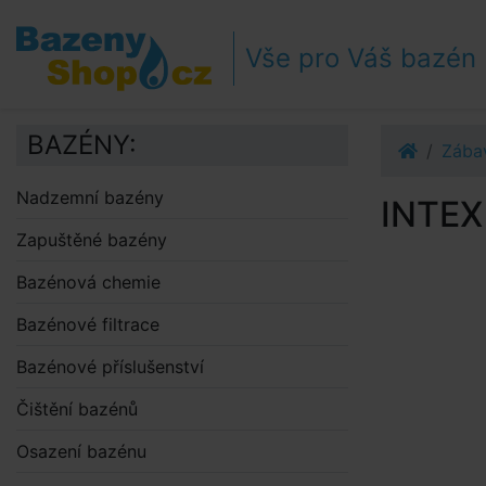
Přejít k navigaci
Přejít na obsah
Vše pro Váš bazén
Přejít k postrannímu sloupci
Klávesové zkratky
BAZÉNY:
Zába
Nadzemní bazény
INTEX
Zapuštěné bazény
Bazénová chemie
Bazénové filtrace
Bazénové příslušenství
Čištění bazénů
Osazení bazénu