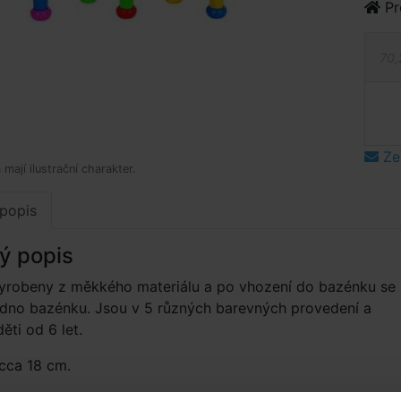
Pr
70,
Ze
mají ilustrační charakter.
popis
ý popis
vyrobeny z měkkého materiálu a po vhození do bazénku se
 dno bazénku. Jsou v 5 různých barevných provedení a
ěti od 6 let.
cca 18 cm.