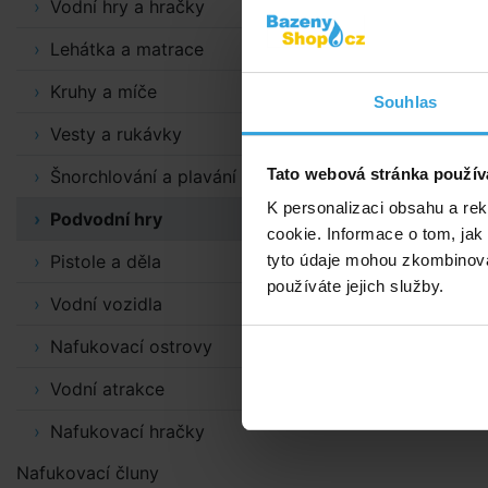
Vodní hry a hračky
Lehátka a matrace
Kruhy a míče
Souhlas
Vesty a rukávky
Tato webová stránka použív
Šnorchlování a plavání
K personalizaci obsahu a re
Podvodní hry
cookie. Informace o tom, jak
Pistole a děla
tyto údaje mohou zkombinovat
používáte jejich služby.
Vodní vozidla
Nafukovací ostrovy
Vodní atrakce
Nafukovací hračky
Nafukovací čluny