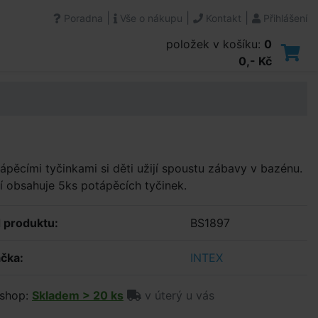
|
|
|
Poradna
Vše o nákupu
Kontakt
Přihlášení
položek v košíku:
0
0,- Kč
ápěcími tyčinkami si děti užijí spoustu zábavy v bazénu.
í obsahuje 5ks potápěcích tyčinek.
 produktu:
BS1897
čka:
INTEX
shop:
Skladem > 20 ks
v úterý u vás