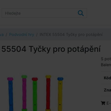
va
Podvodní hry
INTEX 55504 Tyčky pro potápění
 55504 Tyčky pro potápění
S pot
Balen
Kód
Zna
E-