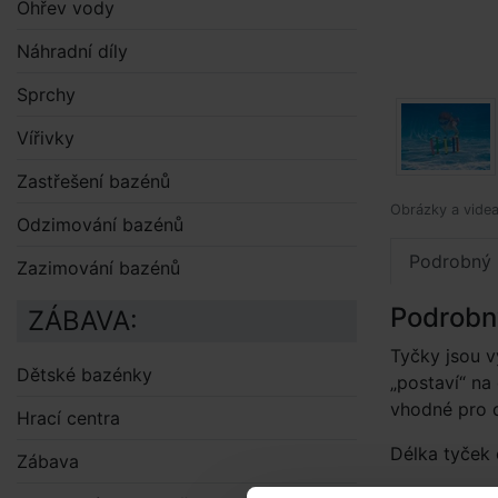
Ohřev vody
Náhradní díly
Sprchy
Vířivky
Zastřešení bazénů
Obrázky a videa 
Odzimování bazénů
Podrobný 
Zazimování bazénů
Podrobn
ZÁBAVA:
Tyčky jsou 
Dětské bazénky
„postaví“ na
vhodné pro d
Hrací centra
Délka tyček 
Zábava