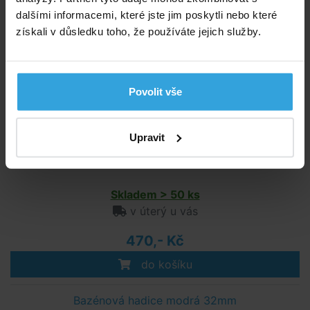
Doporučené příslušenství (3)
dalšími informacemi, které jste jim poskytli nebo které
získali v důsledku toho, že používáte jejich služby.
Obtočný ventil 32/38mm
Povolit vše
Upravit
Skladem > 50 ks
v úterý u vás
470,- Kč
do košíku
Bazénová hadice modrá 32mm