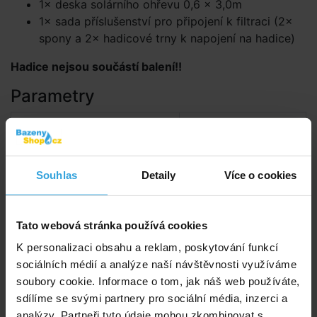
1× deska solárního ohřevu 0,6 × 3,0m
1× sada příslušenství pro připojení k filtraci (2×
spony a 2× hadicové trny k napojení na hadice)
Hadice nejsou součástí balení!!
Parametry
Typ ohřevu:
deskový
Souhlas
Detaily
Více o cookies
Dokumenty ke stažení
Návod pro Solární ohřev SLIM 180 a SLIM 360 -
Tato webová stránka používá cookies
CZ
K personalizaci obsahu a reklam, poskytování funkcí
sociálních médií a analýze naší návštěvnosti využíváme
Výrobce: Marimex CZ, s.r.o, Libušská 256, 142 00 Praha 4, CZ,
soubory cookie. Informace o tom, jak náš web používáte,
shop@marimex.cz
sdílíme se svými partnery pro sociální média, inzerci a
analýzy. Partneři tyto údaje mohou zkombinovat s