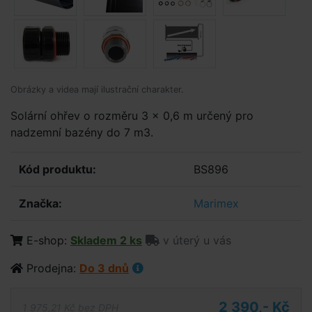
Obrázky a videa mají ilustrační charakter.
Solární ohřev o rozměru 3 x 0,6 m určený pro
nadzemní bazény do 7 m3.
Kód produktu:
BS896
Značka:
Marimex
E-shop:
Skladem 2 ks
v úterý u vás
Prodejna:
Do 3 dnů
2 390,- Kč
1 975,21 Kč bez DPH