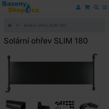
Přejít k navigaci
Přejít na obsah
Přejít k postrannímu sloupci
Klávesové zkratky
Solární ohřev SLIM 180
Solární ohřev SLIM 180