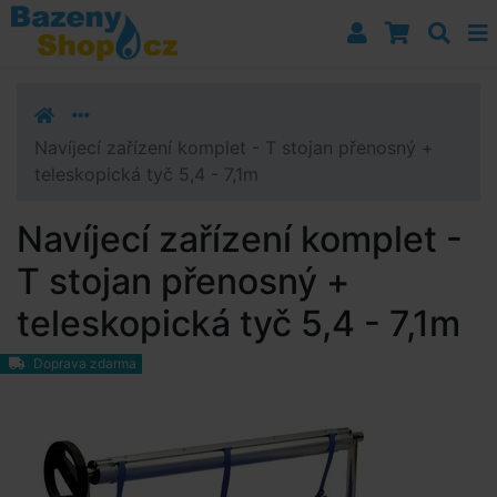
Přejít k navigaci
Přejít na obsah
Přejít k postrannímu sloupci
Klávesové zkratky
Navíjecí zařízení komplet - T stojan přenosný +
teleskopická tyč 5,4 - 7,1m
Navíjecí zařízení komplet -
T stojan přenosný +
teleskopická tyč 5,4 - 7,1m
Doprava zdarma