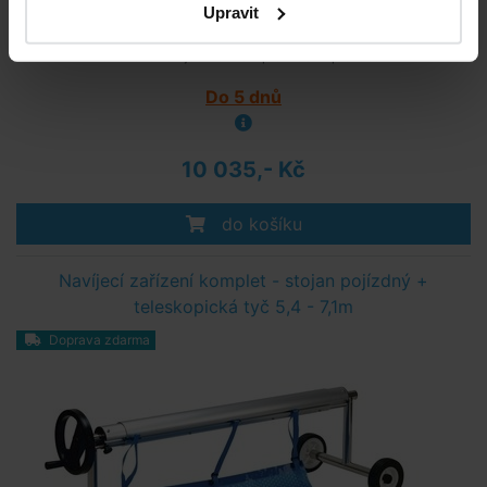
Upravit
Bazénové navíjecí zařízení pro mobilní přenášení.
Do 5 dnů
10 035,- Kč
do košíku
Navíjecí zařízení komplet - stojan pojízdný +
teleskopická tyč 5,4 - 7,1m
Doprava zdarma