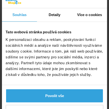
200,- Kč
do košíku
Souhlas
Detaily
Více o cookies
Alternativní produkty
Tato webová stránka používá cookies
Navíjecí zařízení komplet - stojan přenosný +
K personalizaci obsahu a reklam, poskytování funkcí
teleskopická tyč 5,4 - 7,1m
sociálních médií a analýze naší návštěvnosti využíváme
Doprava zdarma
soubory cookie. Informace o tom, jak náš web používáte,
sdílíme se svými partnery pro sociální média, inzerci a
analýzy. Partneři tyto údaje mohou zkombinovat s
dalšími informacemi, které jste jim poskytli nebo které
získali v důsledku toho, že používáte jejich služby.
Povolit vše