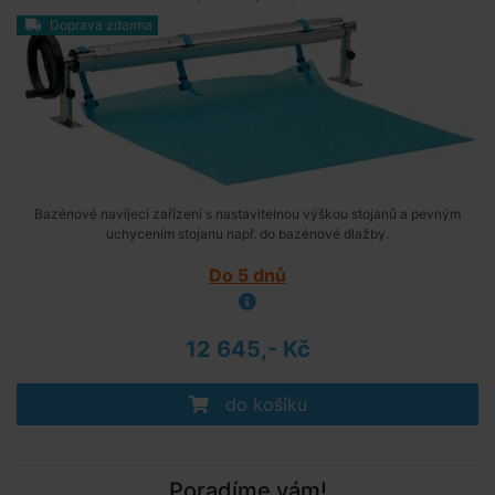
Doprava zdarma
Bazénové navíjecí zařízení s nastavitelnou výškou stojanů a pevným
uchycením stojanu např. do bazénové dlažby.
Do 5 dnů
12 645,- Kč
do košíku
Poradíme vám!