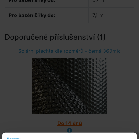
Pro bazén šířky od:
5,4 m
Pro bazén šířky do:
7,1 m
Doporučené příslušenství (1)
Solární plachta dle rozměrů - černá 360mic
Do 14 dnů