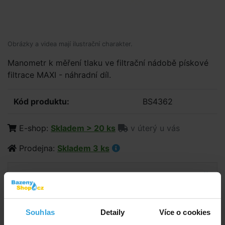
Obrázky a videa mají ilustrační charakter.
Manometr k měření tlaku ve filtrační nádobě pískové
filtrace MAXI - náhradní díl.
Kód produktu:
BS4362
E-shop:
Skladem > 20 ks
v úterý u vás
Prodejna:
Skladem 3 ks
150,- Kč
123,97 Kč bez DPH
Do košíku
Souhlas
Detaily
Více o cookies