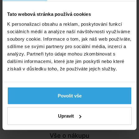
Zeptej se prodavače
Tato webová stránka používá cookies
Podrobný popis
K personalizaci obsahu a reklam, poskytování funkcí
sociálních médií a analýze naší návštěvnosti využíváme
Podrobný popis
soubory cookie. Informace o tom, jak náš web používáte,
Manometr určený pouze pro pískovou filtraco MAXI a
sdílíme se svými partnery pro sociální média, inzerci a
BS MAXI z naší nabídky. Uvedená cena je za 1ks
analýzy. Partneři tyto údaje mohou zkombinovat s
manometru.
dalšími informacemi, které jste jim poskytli nebo které
získali v důsledku toho, že používáte jejich služby.
Poradíme vám!
info@bazenyshop.cz
Povolit vše
+420 281 974 297
Telefonní číslo neslouží k objednaní zboží
Upravit
Říčanská 69, 250 84 Sibřina
Vše o nákupu