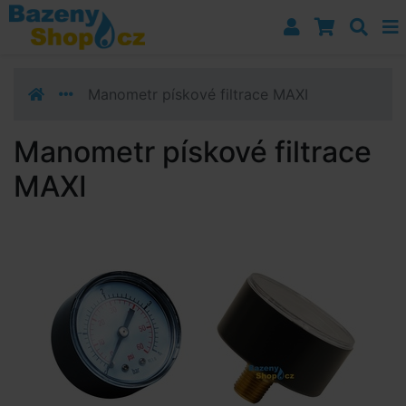
Přejít k navigaci
Přejít na obsah
Přejít k postrannímu sloupci
Klávesové zkratky
Manometr pískové filtrace MAXI
Manometr pískové filtrace
MAXI