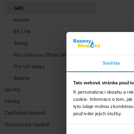
GRE
Kokido
BS Line
Swing
Pro pískovou filtraci MAXI
Souhlas
Pro UV lampy
Baterie
Tato webová stránka použív
Sprchy
K personalizaci obsahu a re
cookie. Informace o tom, jak
Vířivky
tyto údaje mohou zkombinovat
Zastřešení bazénů
používáte jejich služby.
Odzimování bazénů