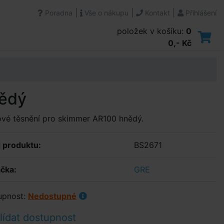
|
|
|
Poradna
Vše o nákupu
Kontakt
Přihlášení
položek v košíku:
0
0,- Kč
nědý
vé těsnění pro skimmer AR100 hnědý.
 produktu:
BS2671
čka:
GRE
upnost:
Nedostupné
ídat dostupnost