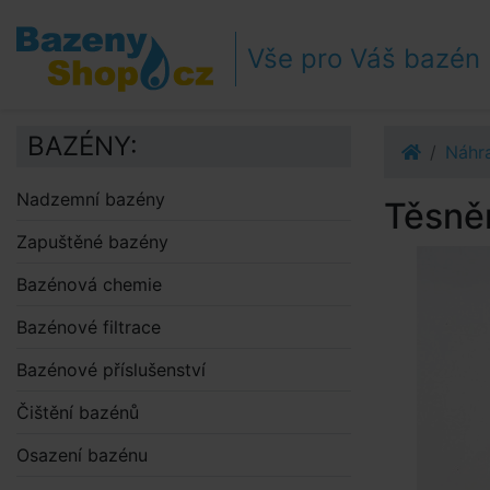
Přejít k navigaci
Přejít na obsah
Vše pro Váš bazén
Přejít k postrannímu sloupci
Klávesové zkratky
BAZÉNY:
Náhra
Nadzemní bazény
Těsně
Zapuštěné bazény
Bazénová chemie
Bazénové filtrace
Bazénové příslušenství
Čištění bazénů
Osazení bazénu