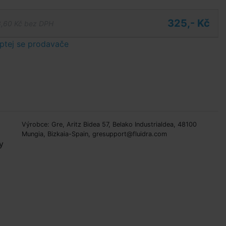
325,- Kč
,60 Kč bez DPH
ptej se prodavače
Výrobce: Gre, Aritz Bidea 57, Belako Industrialdea, 48100
Mungia, Bizkaia-Spain, gresupport@fluidra.com
y