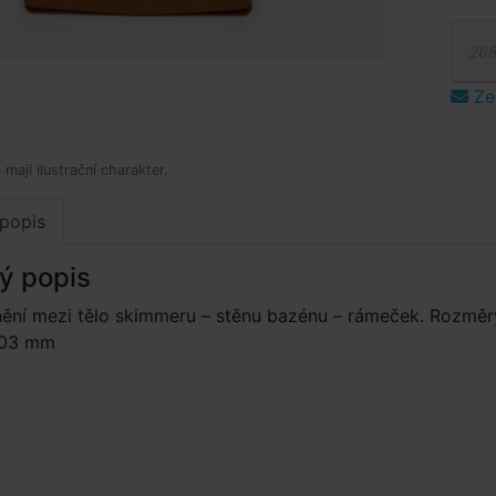
268
Ze
mají ilustrační charakter.
popis
ý popis
nění mezi tělo skimmeru – stěnu bazénu – rámeček. Rozměr
203 mm