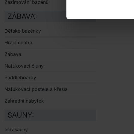
Zazimování bazénů
ZÁBAVA:
Dětské bazénky
Hrací centra
Zábava
Nafukovací čluny
Paddleboardy
Nafukovací postele a křesla
Zahradní nábytek
SAUNY:
Infrasauny