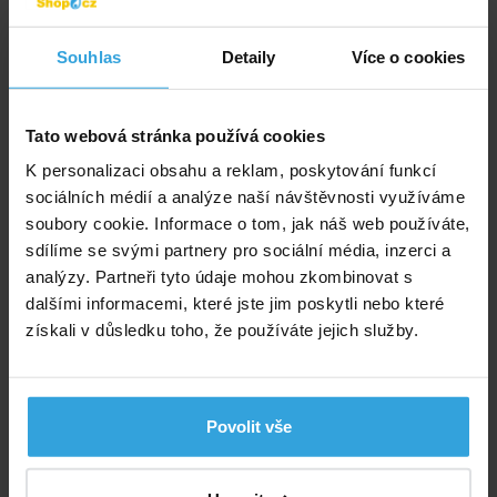
430,- Kč
355,37 Kč bez DPH
Souhlas
Detaily
Více o cookies
Do košíku
Zeptej se prodavače
Tato webová stránka používá cookies
K personalizaci obsahu a reklam, poskytování funkcí
Podrobný popis
sociálních médií a analýze naší návštěvnosti využíváme
soubory cookie. Informace o tom, jak náš web používáte,
Podrobný popis
sdílíme se svými partnery pro sociální média, inzerci a
Pouze náhradní samostatné tělo skimmeru GRE
analýzy. Partneři tyto údaje mohou zkombinovat s
AR100W je dodáváno bez jednotlivých součástí (dílů)
dalšími informacemi, které jste jim poskytli nebo které
skimmeru.
získali v důsledku toho, že používáte jejich služby.
Výrobce: Gre, Aritz Bidea 57, Belako Industrialdea, 48100 Mungia,
Bizkaia-Spain, gresupport@fluidra.com
Povolit vše
Poradíme vám!