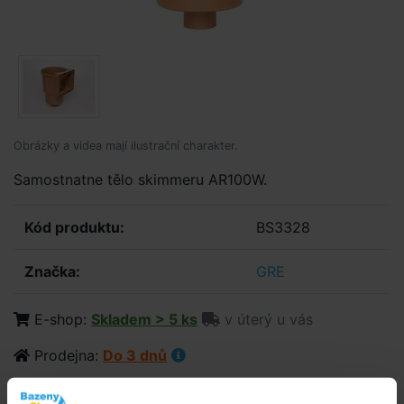
Obrázky a videa mají ilustrační charakter.
Samostnatne tělo skimmeru AR100W.
Kód produktu:
BS3328
Značka:
GRE
E-shop:
Skladem > 5 ks
v úterý u vás
Prodejna:
Do 3 dnů