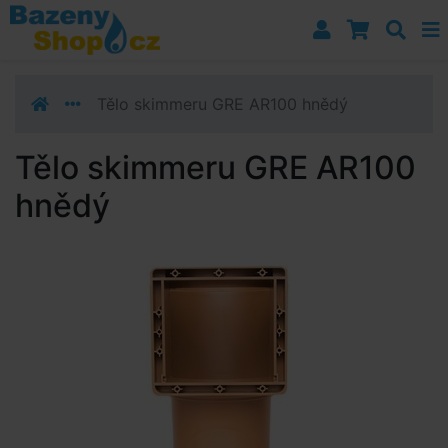
Přejít k navigaci
Přejít na obsah
Přejít k postrannímu sloupci
Klávesové zkratky
Tělo skimmeru GRE AR100 hnědý
Tělo skimmeru GRE AR100
hnědý