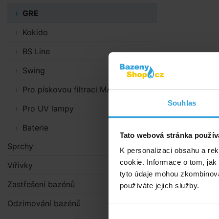
GRE
Kokido
BS Line
Swing
Pro pískovou filtraci MAXI
Souhlas
Pro UV lampy
Baterie
Tato webová stránka použív
Sprchy
K personalizaci obsahu a re
cookie. Informace o tom, jak
Vířivky
tyto údaje mohou zkombinovat
Zastřešení bazénů
používáte jejich služby.
Odzimování bazénů