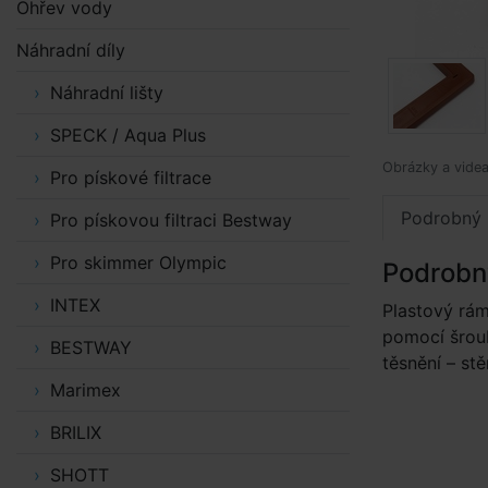
Ohřev vody
Náhradní díly
Náhradní lišty
SPECK / Aqua Plus
Obrázky a videa 
Pro pískové filtrace
Podrobný 
Pro pískovou filtraci Bestway
Pro skimmer Olympic
Podrobn
INTEX
Plastový rá
pomocí šroub
BESTWAY
těsnění – st
Marimex
BRILIX
SHOTT