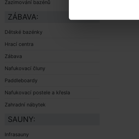
Zazimování bazénů
ZÁBAVA:
Dětské bazénky
Hrací centra
Zábava
Nafukovací čluny
Paddleboardy
Nafukovací postele a křesla
Zahradní nábytek
SAUNY:
Infrasauny