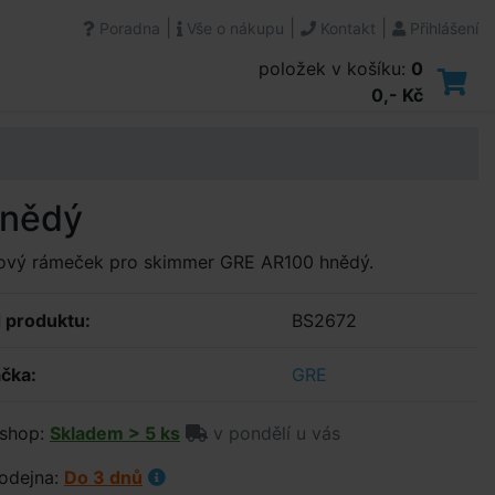
|
|
|
Poradna
Vše o nákupu
Kontakt
Přihlášení
položek v košíku:
0
0,- Kč
hnědý
tový rámeček pro skimmer GRE AR100 hnědý.
 produktu:
BS2672
čka:
GRE
shop:
Skladem > 5 ks
v pondělí u vás
odejna:
Do 3 dnů