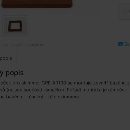
313
Ze
mají ilustrační charakter.
popis
ý popis
meček pro skimmer GRE AR100 se montuje zevnitř bazénu z
ů (nejsou součástí rámečku). Pořadí montáže je rámeček 
ěna bazénu – těsnění – tělo skimmeru.