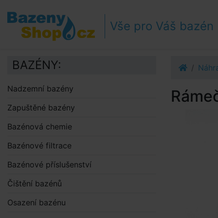
Přejít k navigaci
Přejít na obsah
Vše pro Váš bazén
Přejít k postrannímu sloupci
Klávesové zkratky
BAZÉNY:
Náhra
Nadzemní bazény
Rámeč
Zapuštěné bazény
Bazénová chemie
Bazénové filtrace
Bazénové příslušenství
Čištění bazénů
Osazení bazénu