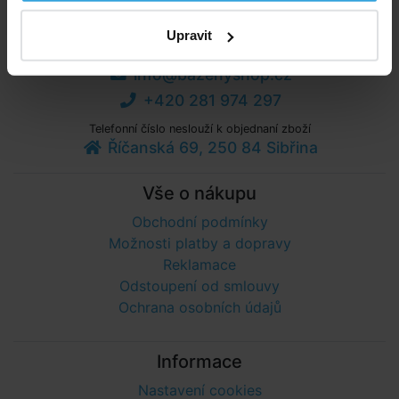
Upravit
Poradíme vám!
info@bazenyshop.cz
+420 281 974 297
Telefonní číslo neslouží k objednaní zboží
Říčanská 69, 250 84 Sibřina
Vše o nákupu
Obchodní podmínky
Možnosti platby a dopravy
Reklamace
Odstoupení od smlouvy
Ochrana osobních údajů
Informace
Nastavení cookies