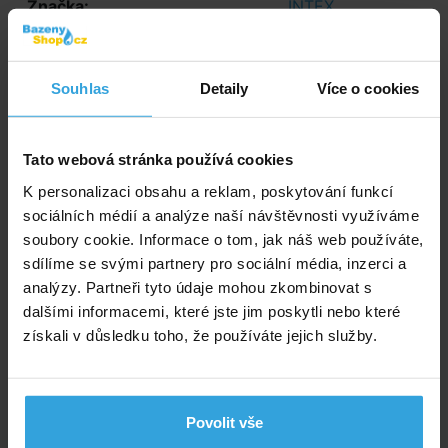
Značka:
INTEX
E-shop:
Skladem > 10 ks
v pondělí u vás
Souhlas
Detaily
Více o cookies
Prodejna:
Skladem 1 ks
35,- Kč
28,93 Kč bez DPH
Tato webová stránka používá cookies
K personalizaci obsahu a reklam, poskytování funkcí
sociálních médií a analýze naší návštěvnosti využíváme
Do košíku
soubory cookie. Informace o tom, jak náš web používáte,
sdílíme se svými partnery pro sociální média, inzerci a
Zeptej se prodavače
analýzy. Partneři tyto údaje mohou zkombinovat s
dalšími informacemi, které jste jim poskytli nebo které
Podrobný popis
získali v důsledku toho, že používáte jejich služby.
Podrobný popis
Dvoukomorové. Snadnější navlékání na ruce. Zpětný
Povolit vše
ventilek. Odolný vinyl.