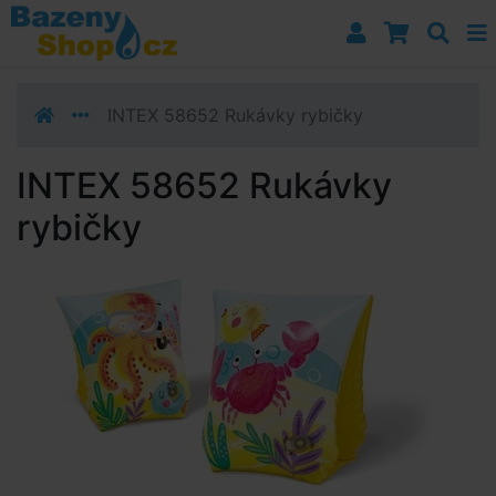
Přejít k navigaci
Přejít na obsah
Přejít k postrannímu sloupci
Klávesové zkratky
INTEX 58652 Rukávky rybičky
INTEX 58652 Rukávky
rybičky