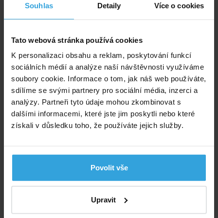
z tisíců vysoce pevných polyesterových vláken.
Souhlas
Detaily
Více o cookies
Odolnost a pohodlí
Tato webová stránka používá cookies
K personalizaci obsahu a reklam, poskytování funkcí
sociálních médií a analýze naší návštěvnosti využíváme
soubory cookie. Informace o tom, jak náš web používáte,
sdílíme se svými partnery pro sociální média, inzerci a
analýzy. Partneři tyto údaje mohou zkombinovat s
dalšími informacemi, které jste jim poskytli nebo které
získali v důsledku toho, že používáte jejich služby.
Oproti bežným nafukovacím postelím konstrukce PVC
I-Beam se vysoce pevná polyesterová vlákna Fiber-
Povolit vše
Tech ™ neroztahují. To vede k úžasné odolnosti a
vylepšenému, dlouhotrvajícímu pohodlí.
Osvěžující spánek
Upravit