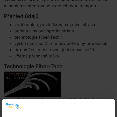
minutách s integrovanou vzduchovou pumpou.
Přehled údajů
voděodolná, povločkovaná vrchní strana
odolná vinylová spodní strana
technologie Fiber-Tech™
výška matrace 25 cm pro pohodlný odpočinek
pro uložení a cestování jednoduše složíte
včetně přenosné tašky
Technologie Fiber-Tech
Neuveřitelný klid během noci začíná s jedinečným
vláknem. Nafukovací postele s touto novou, inovativní
a patentovanou technologií Fiber-Tech ™ se skládají