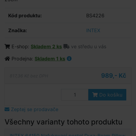
Kód produktu:
BS4226
Značka:
INTEX
E-shop:
Skladem 2 ks
ve středu u vás
Prodejna:
Skladem 1 ks
989,- Kč
817,36 Kč bez DPH
Do košíku
Zeptej se prodavače
Všechny varianty tohoto produktu
INTEX 64150 Nafukovací postel Dura-Beam Pillow