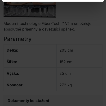
Moderní technologie Fiber-Tech ™ Vám umožňuje
absolutně příjemný a osvěžující spánek.
Parametry
Délka:
203 cm
Šířka:
152 cm
Výška:
25 cm
Nosnost:
272 kg
Dokumenty ke stažení