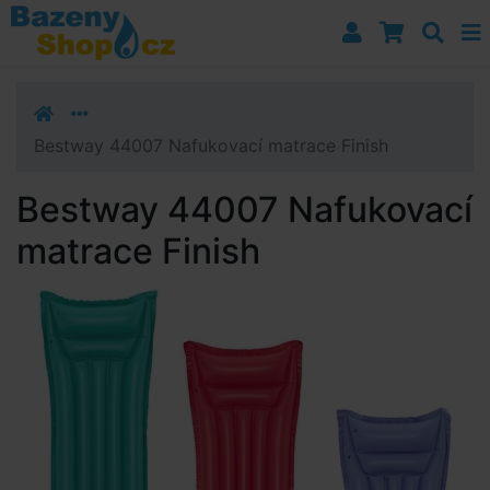
Přejít k navigaci
Přejít na obsah
Přejít k postrannímu sloupci
Klávesové zkratky
Bestway 44007 Nafukovací matrace Finish
Bestway 44007 Nafukovací
matrace Finish