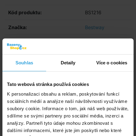
Kód produktu:
BS1216
Značka:
Bestway
E-shop:
Skladem > 5 ks
zítra u vás
Prodejna:
Do 3 dnů
Souhlas
Detaily
Více o cookies
89,- Kč
73,55 Kč bez DPH
Tato webová stránka používá cookies
Do košíku
K personalizaci obsahu a reklam, poskytování funkcí
sociálních médií a analýze naší návštěvnosti využíváme
Zeptej se prodavače
soubory cookie. Informace o tom, jak náš web používáte,
sdílíme se svými partnery pro sociální média, inzerci a
Podrobný popis
analýzy. Partneři tyto údaje mohou zkombinovat s
dalšími informacemi, které jste jim poskytli nebo které