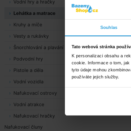
Vodní hry a hračky
aktuální do
poznámky.
Lehátka a matrace
Uvedená cen
Kruhy a míče
Souhlas
Vesty a rukávky
Tato webová stránka použív
Šnorchlování a plavání
K personalizaci obsahu a re
Podvodní hry
cookie. Informace o tom, jak
Pistole a děla
tyto údaje mohou zkombinovat
používáte jejich služby.
Vodní vozidla
Nafukovací ostrovy
Vodní atrakce
Nafukovací hračky
Nafukovací čluny