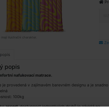
Pr
107
mají ilustrační charakter.
Ze
popis
ý popis
mfortní nafukovací matrace.
e je provedená v zajímavém barevném designu a je snadno
elná
osnost: 100kg
ako
assort
, dostupnost jednotlivých druhů je závislá na