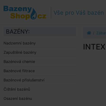
Přejít k navigaci
Přejít na obsah
Vše pro Váš bazén
Přejít k postrannímu sloupci
Klávesové zkratky
BAZÉNY:
Zába
Nadzemní bazény
INTEX
Zapuštěné bazény
Bazénová chemie
Bazénové filtrace
Bazénové příslušenství
Čištění bazénů
Osazení bazénu