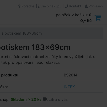
|
|
|
Poradna
Vše o nákupu
Kontakt
Přihlášení
položek v košíku:
0
0,- Kč
í s potiskem 183x69cm
 potiskem 183x69cm
rtní nafukovací matraci značky Intex využijete jak u
 tak pro opalování nebo relaxaci.
 produktu:
BS2614
čka:
INTEX
shop:
Skladem > 20 ks
zítra u vás