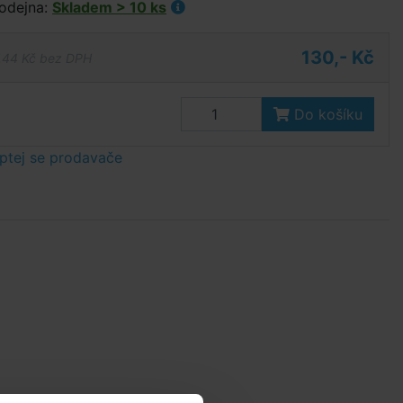
odejna:
Skladem > 10 ks
130,- Kč
,44 Kč bez DPH
Do košíku
ptej se prodavače