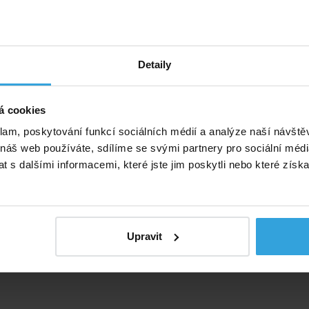
dávce od dodavatele. Požadovanou variantu uveďte do
a je za 1ks.
Detaily
á cookies
klam, poskytování funkcí sociálních médií a analýze naší návšt
 náš web používáte, sdílíme se svými partnery pro sociální média
 s dalšími informacemi, které jste jim poskytli nebo které získa
Upravit