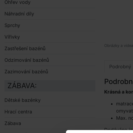
Ohřev vody
Náhradní díly
Sprchy
Vířivky
Obrázky a videa 
Zastřešení bazénů
Odzimování bazénů
Podrobný 
Zazimování bazénů
Podrobn
ZÁBAVA:
Krásná a ko
Dětské bazénky
matrac
omyvat
Hrací centra
Max. n
Zábava
Dodáváno j