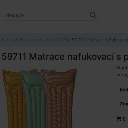
va
Lehátka a matrace
INTEX 59711 Matrace nafukovac
 59711 Matrace nafukovací s
Komfo
vody,
Kód
Zna
E-