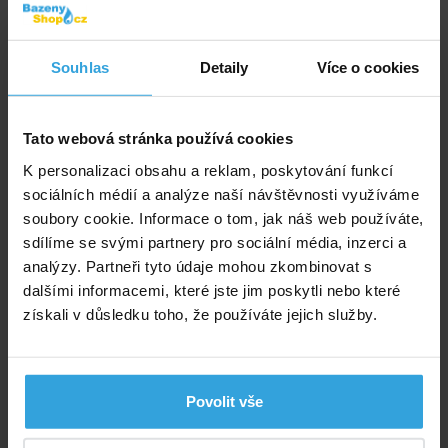
Kód produktu:
BS2868
Souhlas
Detaily
Více o cookies
Značka:
INTEX
Dostupnost:
Prodej ukončen
Tato webová stránka používá cookies
Zeptej se prodavače
K personalizaci obsahu a reklam, poskytování funkcí
sociálních médií a analýze naší návštěvnosti využíváme
Podrobný popis
soubory cookie. Informace o tom, jak náš web používáte,
sdílíme se svými partnery pro sociální média, inzerci a
Podrobný popis
analýzy. Partneři tyto údaje mohou zkombinovat s
dalšími informacemi, které jste jim poskytli nebo které
Skvělý design obrovské pneumatiky.
získali v důsledku toho, že používáte jejich služby.
To je nový nafukovací kruh
Ø 114 cm
značky INTEX.
Od 9 let.
Povolit vše