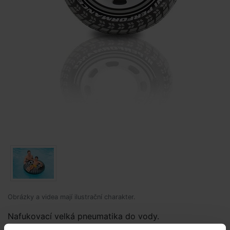
Obrázky a videa mají ilustrační charakter.
Nafukovací velká pneumatika do vody.