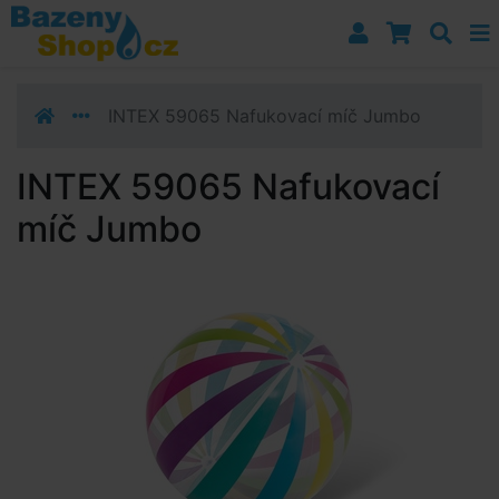
Přejít k navigaci
Přejít na obsah
Přejít k postrannímu sloupci
Klávesové zkratky
INTEX 59065 Nafukovací míč Jumbo
INTEX 59065 Nafukovací
míč Jumbo