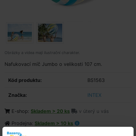
Obrázky a videa mají ilustrační charakter.
Nafukovací míč Jumbo o velikosti 107 cm.
Kód produktu:
BS1563
Značka:
INTEX
E-shop:
Skladem > 20 ks
v úterý u vás
Prodejna:
Skladem > 10 ks