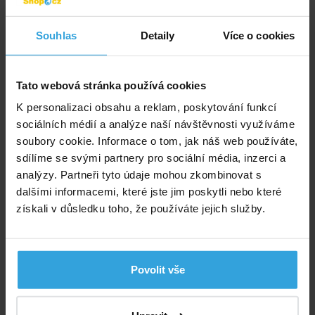
110,- Kč
90,91 Kč bez DPH
Souhlas
Detaily
Více o cookies
Do košíku
Tato webová stránka používá cookies
Zeptej se prodavače
K personalizaci obsahu a reklam, poskytování funkcí
Podrobný popis
sociálních médií a analýze naší návštěvnosti využíváme
soubory cookie. Informace o tom, jak náš web používáte,
Podrobný popis
sdílíme se svými partnery pro sociální média, inzerci a
analýzy. Partneři tyto údaje mohou zkombinovat s
Velký nafukovací míč do vody ve veselých barvách,
dalšími informacemi, které jste jim poskytli nebo které
velikost 107 cm (polovina obvodu míče), tloušťka
získali v důsledku toho, že používáte jejich služby.
materiálu 0,23 mm.
Nevhodné pro děti do 3let
Povolit vše
Poradíme vám!