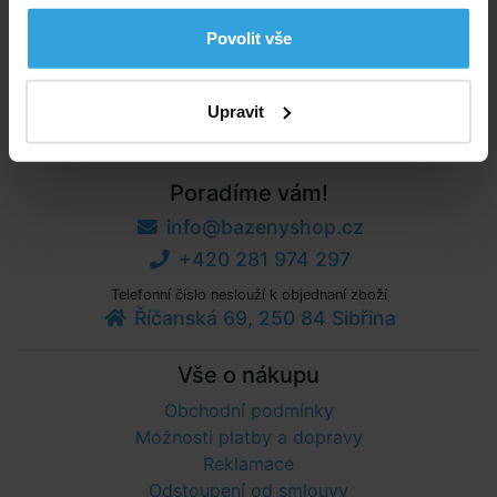
Praktická „chladnička“ pro uchování chladných nápojů
Povolit vše
a ledu.
Šest držátek na pití a čtyři madla po obvodě
.
Vnitřní odnímatelný zásobník-polystyrénový na led či
plechovky není součástí balení.
Upravit
Poradíme vám!
info@bazenyshop.cz
+420 281 974 297
Telefonní číslo neslouží k objednaní zboží
Říčanská 69, 250 84 Sibřina
Vše o nákupu
Obchodní podmínky
Možnosti platby a dopravy
Reklamace
Odstoupení od smlouvy