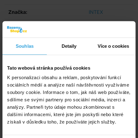
Značka:
INTEX
E-shop:
Skladem 2 ks
v úterý u vás
Prodejna:
Do 3 dnů
Souhlas
Detaily
Více o cookies
749,- Kč
619,01 Kč bez DPH
Tato webová stránka používá cookies
Do košíku
K personalizaci obsahu a reklam, poskytování funkcí
sociálních médií a analýze naší návštěvnosti využíváme
Zeptej se prodavače
soubory cookie. Informace o tom, jak náš web používáte,
sdílíme se svými partnery pro sociální média, inzerci a
Podrobný popis
analýzy. Partneři tyto údaje mohou zkombinovat s
dalšími informacemi, které jste jim poskytli nebo které
Podrobný popis
získali v důsledku toho, že používáte jejich služby.
Rozměr cca 122 × 97cm.