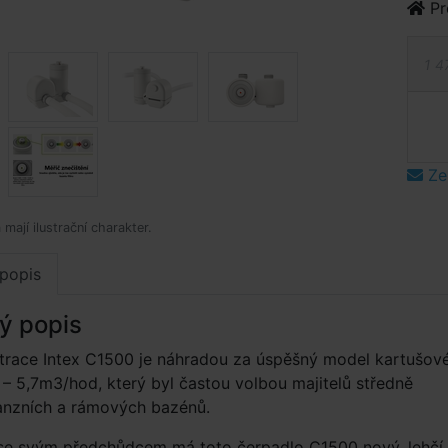
Pr
1 4
Ze
mají ilustrační charakter.
popis
ý popis
ltrace Intex C1500 je náhradou za úspěšný model kartušov
ex – 5,7m3/hod, který byl častou volbou majitelů středně
anzních a rámových bazénů.
 se svým předchůdcem má toto čerpadlo C1500 nový, lehčí