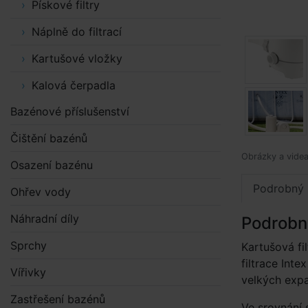
Pískové filtry
Náplně do filtrací
Kartušové vložky
Kalová čerpadla
Bazénové příslušenství
Čištění bazénů
Obrázky a videa 
Osazení bazénu
Podrobný 
Ohřev vody
Náhradní díly
Podrobn
Sprchy
Kartušová fi
filtrace Int
Vířivky
velkých exp
Zastřešení bazénů
Ve srovnání