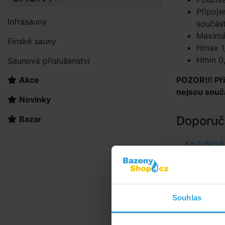
Připoje
Infrasauny
součást
Maximál
Finské sauny
Hmax 1
Hmin 0
Saunové příslušenství
Akce
POZOR!!! Př
nejsou součá
Novinky
Doporuče
Bazar
Kartušová 
Souhlas