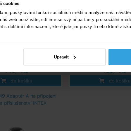
á cookies
klam, poskytování funkcí sociálních médií a analýze naší návšt
 náš web používáte, sdílíme se svými partnery pro sociální média
 s dalšími informacemi, které jste jim poskytli nebo které získa
Skladem > 50 ks
Skladem > 50 k
Upravit
v úterý u vás
v úterý u vá
149,- Kč
129,- Kč
do košíku
do košíku
9 Adaptér A na připojení
a příslušenství INTEX