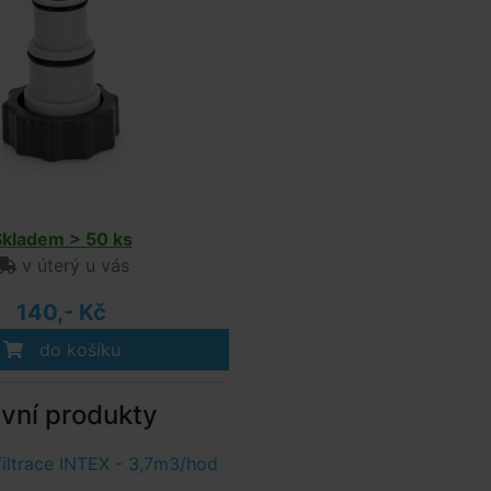
Skladem > 50 ks
v úterý u vás
140,- Kč
do košíku
ivní produkty
filtrace INTEX - 3,7m3/hod