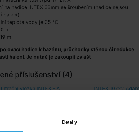
ní na hadice INTEX 38mm se šroubením (hadice nejsou
í balení)
ní teplota vody je 35 °C
,0 m
,19 m
ipojovací hadice k bazénu, průchodky stěnou či redukce
stí balení. Je nutné je zakoupit zvlášť.
né příslušenství (4)
filtrační vložka INTEX - A
INTEX 10722 Adapt
Detaily