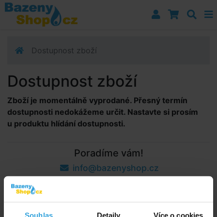
Přejít k navigaci
Přejít na obsah
Přejít k postrannímu sloupci
Klávesové zkratky
Dostupnost zboží
Dostupnost zboží
Zboží je momentálně vyprodané. Přesný termín
dostupnosti nedokážeme určit. Nastavte si prosím
u produktu hlídání dostupnosti.
Poradíme vám!
info@bazenyshop.cz
+420 281 974 297
Telefonní číslo neslouží k objednaní zboží
Říčanská 69, 250 84 Sibřina
Souhlas
Detaily
Více o cookies