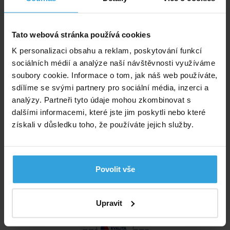
Vše o nákupu
Obchodní podmínky
Tato webová stránka používá cookies
Možnosti platby a dopravy
K personalizaci obsahu a reklam, poskytování funkcí
Reklamace
sociálních médií a analýze naší návštěvnosti využíváme
Odstoupení od smlouvy
soubory cookie. Informace o tom, jak náš web používáte,
Ochrana osobních údajů
sdílíme se svými partnery pro sociální média, inzerci a
analýzy. Partneři tyto údaje mohou zkombinovat s
Informace
dalšími informacemi, které jste jim poskytli nebo které
získali v důsledku toho, že používáte jejich služby.
Nastavení cookies
Poradna
Nabídka zaměstnání
Affiliate program
Povolit vše
Certifikáty a ocenění
Upravit