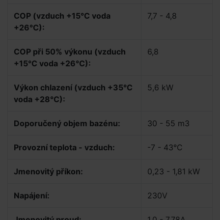
COP (vzduch +15°C voda
7,7 - 4,8
+26°C):
COP při 50% výkonu (vzduch
6,8
+15°C voda +26°C):
Výkon chlazení (vzduch +35°C
5,6 kW
voda +28°C):
Doporučený objem bazénu:
30 - 55 m3
Provozní teplota - vzduch:
-7 - 43°C
Jmenovitý příkon:
0,23 - 1,81 kW
Napájení:
230V
Jmenovitý proud:
1,0 - 7,78A