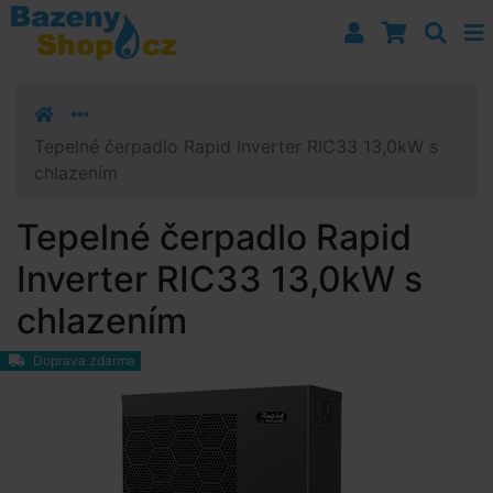
Přejít k navigaci
Přejít na obsah
Přejít k postrannímu sloupci
Klávesové zkratky
Tepelné čerpadlo Rapid Inverter RIC33 13,0kW s
chlazením
Tepelné čerpadlo Rapid
Inverter RIC33 13,0kW s
chlazením
Doprava zdarma