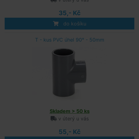
35,- Kč
do košíku
T - kus PVC úhel 90° - 50mm
Skladem > 50 ks
v úterý u vás
55,- Kč