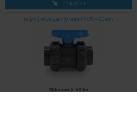
do košíku
Kulový dvoucestný ventil PVC - 50mm
Skladem > 50 ks
v úterý u vás
399,- Kč
do košíku
Nohy komplet pod tepelné čerpadlo RAPID