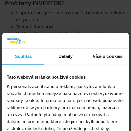
Proč tedy INVERTOR?
Úspora energie – ve srovnání s běžným tepelným
čerpadlem.
Velmi tichý chod
Soft start – žádné studené starty, ochrana
elektrického rozvodu
Konstantní teplota vody
Rychlejší ohřev
Souhlas
Detaily
Více o cookies
COP průměrně při správném nastavení a ideálních
podmínkách kolem hodnoty 15
Tato webová stránka používá cookies
Orientační princip chodu během 180dní
K personalizaci obsahu a reklam, poskytování funkcí
plavecké sezóny
sociálních médií a analýze naší návštěvnosti využíváme
Prvních zhruba 5dnů, kdy invertor ohřívá vodu z nízké
soubory cookie. Informace o tom, jak náš web používáte,
teploty na požadovanou, využívá 100% svého výkonu
sdílíme se svými partnery pro sociální média, inzerci a
jako klasické tepelné čerpadlo. V následujících
analýzy. Partneři tyto údaje mohou zkombinovat s
175dnech udržuje požadovanou teplotu a pracuje na
dalšími informacemi, které jste jim poskytli nebo které
měně než 50% svého výkonu v závislosti na
získali v důsledku toho, že používáte jejich služby.