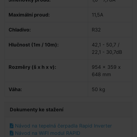
Maximální proud:
11,5A
Chladivo:
R32
Hlučnost (1m / 10m):
42,1 - 50,7 /
22,1 - 30,7dB
Rozměry (š x h x v):
954 x 359 x
648 mm
Váha:
50 kg
Dokumenty ke stažení
Návod na tepelná čerpadla Rapid Inverter
Návod na WiFI modul RAPID