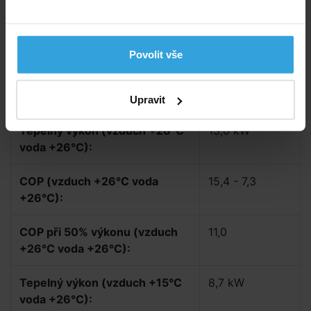
provozních podmínkách.
Záruka
3 roky na tepelné čerpadlo
Povolit vše
10 let na kompresor a výměník
Parametry
Upravit
Tepelný výkon (vzduch +26°C
13,0 kW
voda +26°C):
COP (vzduch +26°C voda
15,4 - 7,3
+26°C):
COP při 50% výkonu (vzduch
11,0
+26°C voda +26°C):
Tepelný výkon (vzduch +15°C
8,7 kW
voda +26°C):