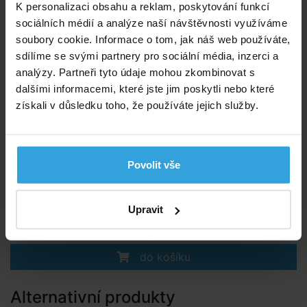
K personalizaci obsahu a reklam, poskytování funkcí
sociálních médií a analýze naší návštěvnosti využíváme
Vysavač - kartáč vakuový Oceán
soubory cookie. Informace o tom, jak náš web používáte,
sdílíme se svými partnery pro sociální média, inzerci a
analýzy. Partneři tyto údaje mohou zkombinovat s
dalšími informacemi, které jste jim poskytli nebo které
získali v důsledku toho, že používáte jejich služby.
Povolit vše
Skladem > 50 ks
v úterý u vás
Upravit
190,- Kč
do košíku
Alternativní produkty