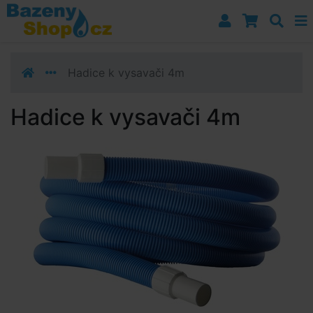
Přejít k navigaci
Přejít na obsah
Přejít k postrannímu sloupci
Klávesové zkratky
Hadice k vysavači 4m
Hadice k vysavači 4m