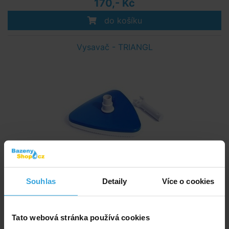
170,- Kč
do košíku
Vysavač - TRIANGL
Skladem > 50 ks
Souhlas
Detaily
Více o cookies
v úterý u vás
220,- Kč
Tato webová stránka používá cookies
do košíku