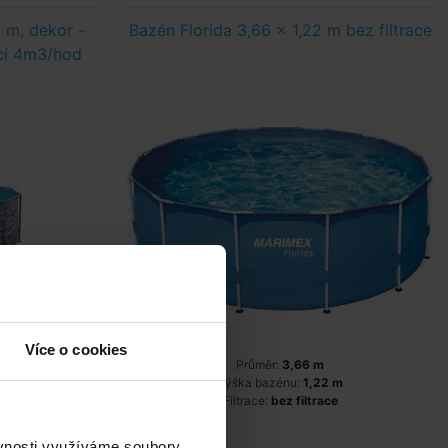
 m, dekor -
Bazén Florida 3,66 x 1,22 m bez filtrace
ací 4m3/hod
Více o cookies
Průměr:
3,66 m
 m
Výška bazénu:
1,22 m
Filtrace:
bez filtrace
ěvnosti využíváme soubory