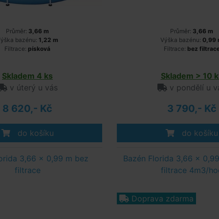
Průměr:
3,66 m
Průměr:
3,66 m
ýška bazénu:
1,22 m
Výška bazénu:
0,99
Filtrace:
písková
Filtrace:
bez filtrac
Skladem 4 ks
Skladem > 10 k
v úterý u vás
v pondělí u v
8 620,- Kč
3 790,- Kč
do košíku
do košíku
orida 3,66 x 0,99 m bez
Bazén Florida 3,66 x 0,9
filtrace
filtrace 4m3/ho
Doprava zdarma