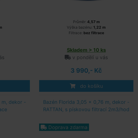
Průměr:
4,57 m
 m
Výška bazénu:
1,22 m
Filtrace:
bez filtrace
Skladem > 10 ks
ás
v pondělí u vás
3 990,- Kč
do košíku
 m, dekor -
Bazén Florida 3,05 x 0,76 m, dekor -
ace
RATTAN, s pískovou filtrací 2m3/hod
Doprava zdarma