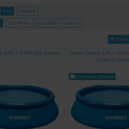
kruh
obdelník
e
bez filtrace
kartušová
písková
výchoz
 3,66 x 0,91m bez filtrace
Bazén Tampa 3,66 x 0,91m
filtrací 4m3/ho
Doprava zdarma