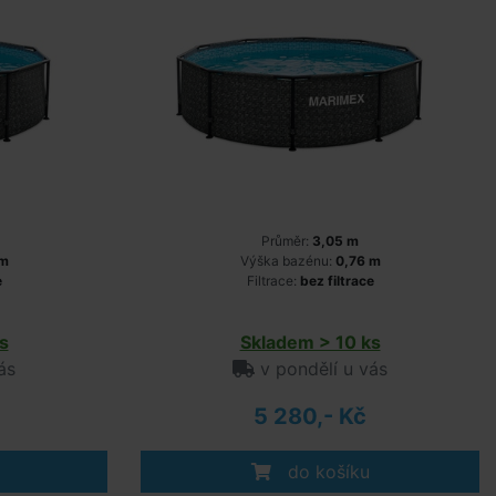
Průměr:
3,05 m
 m
Výška bazénu:
0,76 m
e
Filtrace:
bez filtrace
s
Skladem > 10 ks
ás
v pondělí u vás
5 280,- Kč
do košíku