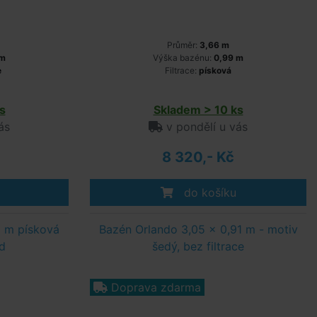
Průměr:
3,66 m
 m
Výška bazénu:
0,99 m
e
Filtrace:
písková
s
Skladem > 10 ks
ás
v pondělí u vás
8 320,- Kč
do košíku
9 m písková
Bazén Orlando 3,05 x 0,91 m - motiv
d
šedý, bez filtrace
Doprava zdarma