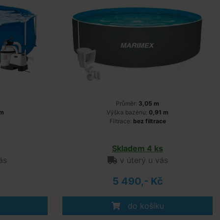
Průměr:
3,05 m
 m
Výška bazénu:
0,91 m
Filtrace:
bez filtrace
Skladem 4 ks
ás
v úterý u vás
5 490,- Kč
do košíku