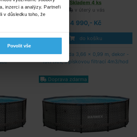
Skladem 4 ks
, inzerci a analýzy. Partneři
ás
v úterý u vás
li v důsledku toho, že
4 990,- Kč
do košíku
Povolit vše
 m, dekor -
Bazén Florida 3,66 x 0,99 m, dekor -
ace
RATTAN, s pískovou filtrací 4m3/hod
Doprava zdarma