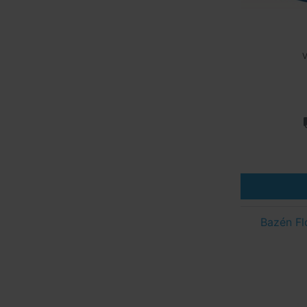
V
Bazén Fl