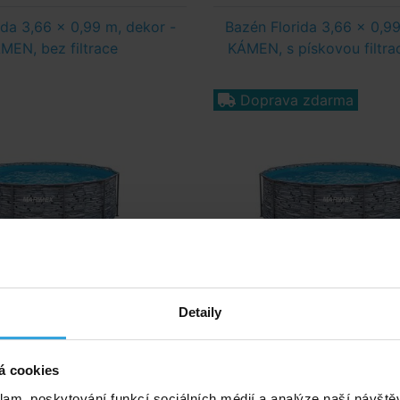
ida 3,66 x 0,99 m, dekor -
Bazén Florida 3,66 x 0,99
MEN, bez filtrace
KÁMEN, s pískovou filtr
Doprava zdarma
Detaily
Průměr:
3,66 m
Průměr:
3,66 m
ýška bazénu:
0,99 m
Výška bazénu:
0,99
Filtrace:
bez filtrace
Filtrace:
písková
á cookies
klam, poskytování funkcí sociálních médií a analýze naší návšt