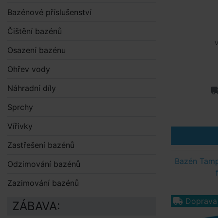
Bazénové příslušenství
Čištění bazénů
V
Osazení bazénu
Ohřev vody
Náhradní díly
Sprchy
Vířivky
Zastřešení bazénů
Bazén Tamp
Odzimování bazénů
Zazimování bazénů
Doprava
ZÁBAVA: