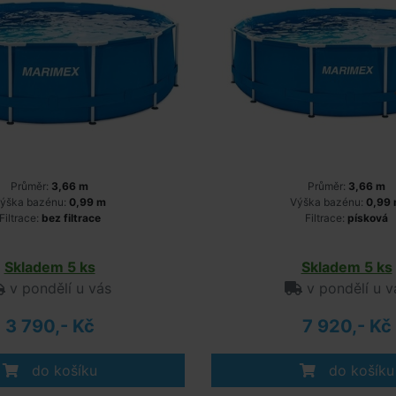
Průměr:
3,66 m
Průměr:
3,66 m
ýška bazénu:
0,99 m
Výška bazénu:
0,99
Filtrace:
bez filtrace
Filtrace:
písková
Skladem 5 ks
Skladem 5 ks
v pondělí u vás
v pondělí u v
3 790,- Kč
7 920,- Kč
do košíku
do košíku