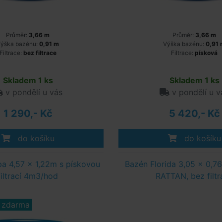
Průměr:
3,66 m
Průměr:
3,66 m
ýška bazénu:
0,91 m
Výška bazénu:
0,91
Filtrace:
bez filtrace
Filtrace:
písková
Skladem 1 ks
Skladem 1 ks
v pondělí u vás
v pondělí u v
1 290,- Kč
5 420,- Kč
do košíku
do košíku
a 4,57 x 1,22m s pískovou
Bazén Florida 3,05 x 0,76
filtrací 4m3/hod
RATTAN, bez filtr
 zdarma