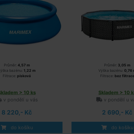
Průměr:
4,57 m
Průměr:
3,05 m
ýška bazénu:
1,22 m
Výška bazénu:
0,76
Filtrace:
písková
Filtrace:
bez filtrac
Skladem > 10 ks
Skladem > 10 k
v pondělí u vás
v pondělí u v
8 220,- Kč
2 690,- Kč
do košíku
do košíku