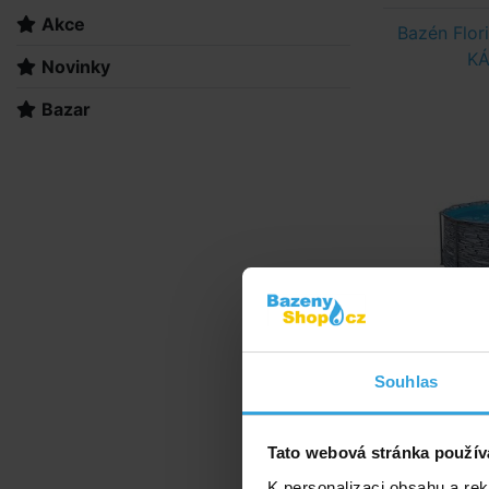
Akce
Bazén Flor
KÁ
Novinky
Bazar
Souhlas
V
Tato webová stránka použív
K personalizaci obsahu a re