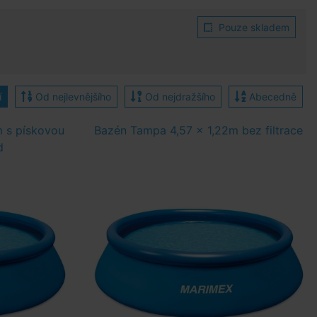
Pouze skladem
í
Od nejlevnějšího
Od nejdražšího
Abecedně
 s pískovou
Bazén Tampa 4,57 x 1,22m bez filtrace
d