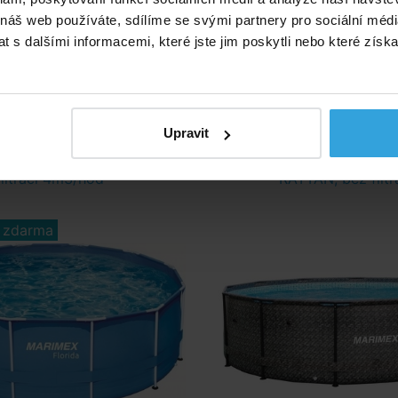
Skladem 3 ks
Skladem 3 ks
 náš web používáte, sdílíme se svými partnery pro sociální média
v pondělí u vás
v pondělí u v
 s dalšími informacemi, které jste jim poskytli nebo které získa
4 690,- Kč
8 080,- Kč
do košíku
do košíku
Upravit
da 3,66 x 1,22 m s pískovou
Bazén Florida 3,66 x 0,99
filtrací 4m3/hod
RATTAN, bez filtr
 zdarma