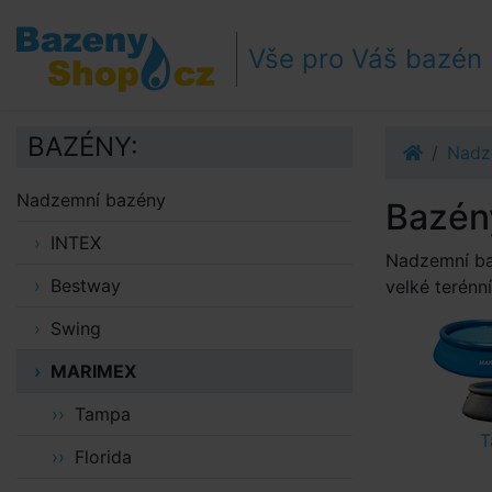
Přejít k navigaci
Přejít na obsah
Vše pro Váš bazén
Přejít k postrannímu sloupci
Klávesové zkratky
BAZÉNY:
Nadz
Nadzemní bazény
Bazén
INTEX
Nadzemní baz
Bestway
velké terénn
Swing
MARIMEX
Tampa
T
Florida