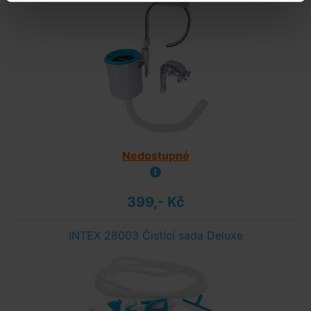
Nedostupné
399,- Kč
INTEX 28003 Čistící sada Deluxe