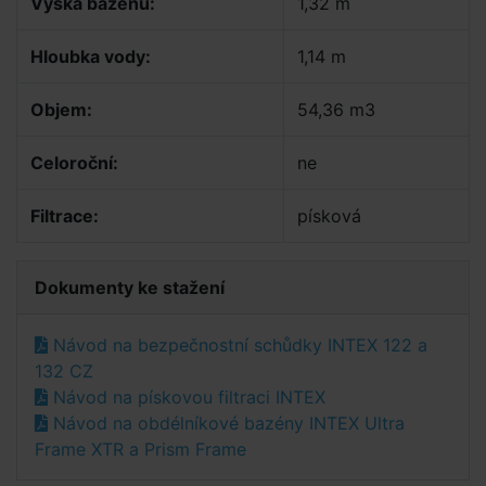
Výška bazénu:
1,32 m
Hloubka vody:
1,14 m
Objem:
54,36 m3
Celoroční:
ne
Filtrace:
písková
Dokumenty ke stažení
Návod na bezpečnostní schůdky INTEX 122 a
132 CZ
Návod na pískovou filtraci INTEX
Návod na obdélníkové bazény INTEX Ultra
Frame XTR a Prism Frame