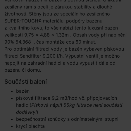
zesílený rám s oceli je zárukou stability a dlouhé
životnosti. Stěny jsou ze speciálního zesíleného
SUPER-TOUGH® materiálu, podpěry bazénu
z kvalitního kovu, to vše nabízí tento luxusní bazén
velikosti 9,75 × 4,88 × 1,32m . Obsah vody při naplnění
90% 54.368 l, čas montáže cca 60 minut.
Pro optimální filtraci vody je bazén vybaven pískovou
filtrací Sandfilter 9.200 l/h. Výpustní ventil je možno
napojit na zahradní hadici a vodu vypustit dále od
bazénu či domu.
Součástí balení
bazén
písková filtrace 9,2 m3/hod vč. připojovacích
hadic (
Písková náplň 55kg filtrace není součástí
dodávky!
)
bezpečnostní schůdky s odnímatelnými stupni
krycí plachta