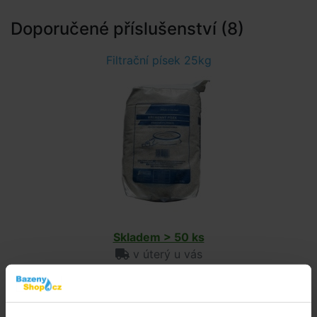
Doporučené příslušenství (8)
Filtrační písek 25kg
Skladem > 50 ks
v úterý u vás
275,- Kč
do košíku