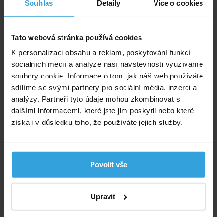
Souhlas
Detaily
Více o cookies
I.Základní set na chlorové ošetření vody (Triplex
tablety, pH-, pH+, tester, plovák)
Tato webová stránka používá cookies
K personalizaci obsahu a reklam, poskytování funkcí
sociálních médií a analýze naší návštěvnosti využíváme
soubory cookie. Informace o tom, jak náš web používáte,
sdílíme se svými partnery pro sociální média, inzerci a
analýzy. Partneři tyto údaje mohou zkombinovat s
dalšími informacemi, které jste jim poskytli nebo které
získali v důsledku toho, že používáte jejich služby.
Skladem > 20 ks
v úterý u vás
820,- Kč
Povolit vše
do košíku
Upravit
Skimmer závěsný INTEX