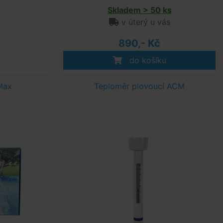
Skladem > 50 ks
v úterý u vás
890,- Kč
do košíku
Max
Teploměr plovoucí ACM