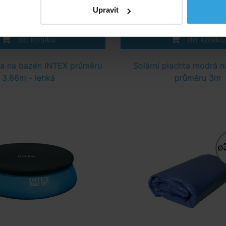
v úterý u vás
v úterý u vá
Upravit
275,- Kč
390,- Kč
do košíku
do košíku
ta na bazén INTEX průměru
Solární plachta modrá n
3,66m - lehká
průměru 3m