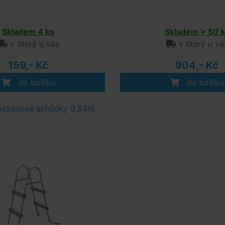
Skladem 4 ks
Skladem > 50 k
v úterý u vás
v úterý u vá
159,- Kč
904,- Kč
do košíku
do košíku
bazénové schůdky 0,84m