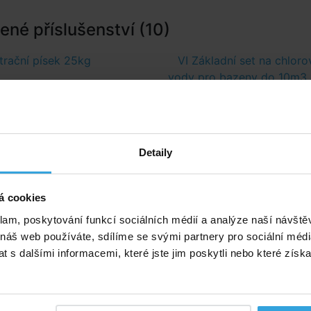
né příslušenství (10)
ltrační písek 25kg
VI Základní set na chloro
vody pro bazeny do 10m3 (
tablety, tester, plová
Detaily
á cookies
klam, poskytování funkcí sociálních médií a analýze naší návšt
 náš web používáte, sdílíme se svými partnery pro sociální média
 s dalšími informacemi, které jste jim poskytli nebo které získa
Skladem > 50 ks
Skladem > 50 k