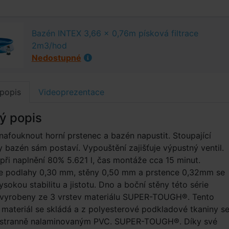
Bazén INTEX 3,66 x 0,76m písková filtrace
2m3/hod
Nedostupné
popis
Videoprezentace
ý popis
nafouknout horní prstenec a bazén napustit. Stoupající
 bazén sám postaví. Vypouštění zajišťuje výpustný ventil.
ři naplnění 80% 5.621 l, čas montáže cca 15 minut.
lie podlahy 0,30 mm, stěny 0,50 mm a prstence 0,32mm se
ysokou stabilitu a jistotu. Dno a boční stěny této série
 vyrobeny ze 3 vrstev materiálu SUPER-TOUGH®. Tento
 materiál se skládá a z polyesterové podkladové tkaniny s
ustranně nalaminovaným PVC. SUPER-TOUGH®. Díky své