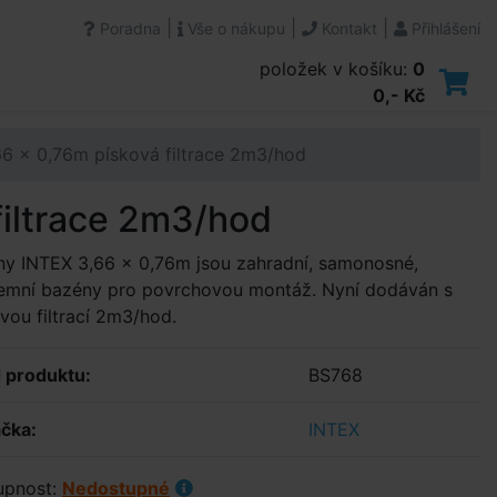
|
|
|
Poradna
Vše o nákupu
Kontakt
Přihlášení
položek v košíku:
0
0,- Kč
6 x 0,76m písková filtrace 2m3/hod
filtrace 2m3/hod
y INTEX 3,66 x 0,76m jsou zahradní, samonosné,
emní bazény pro povrchovou montáž. Nyní dodáván s
vou filtrací 2m3/hod.
 produktu:
BS768
čka:
INTEX
upnost:
Nedostupné