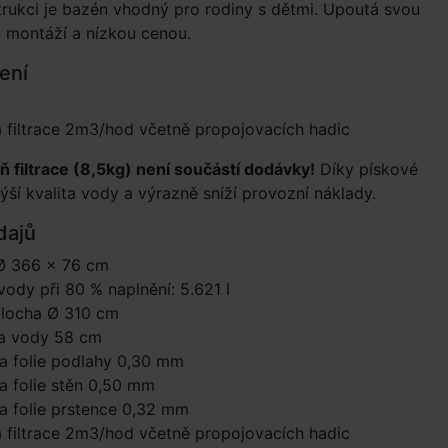
rukci je bazén vhodný pro rodiny s dětmi. Upoutá svou
 montáží a nízkou cenou.
ení
 filtrace 2m3/hod včetně propojovacích hadic
ň filtrace (8,5kg) není součástí dodávky!
Díky pískové
zvýší kvalita vody a výrazně sníží provozní náklady.
dajů
Ø 366 × 76 cm
ody při 80 % naplnění: 5.621 l
plocha Ø 310 cm
a vody 58 cm
a folie podlahy 0,30 mm
a folie stěn 0,50 mm
a folie prstence 0,32 mm
 filtrace 2m3/hod včetně propojovacích hadic