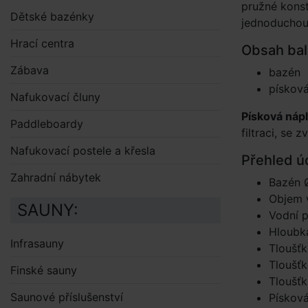
pružné konst
Dětské bazénky
jednoduchou
Hrací centra
Obsah bal
Zábava
bazén
písková
Nafukovací čluny
Písková nápl
Paddleboardy
filtraci, se 
Nafukovací postele a křesla
Přehled ú
Zahradní nábytek
Bazén 
Objem v
SAUNY:
Vodní 
Hloubk
Infrasauny
Tloušťk
Tloušťk
Finské sauny
Tloušťk
Saunové příslušenství
Písková