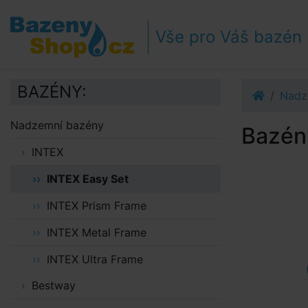
Přejít k navigaci
Přejít na obsah
Vše pro Váš bazén
Přejít k postrannímu sloupci
Klávesové zkratky
BAZÉNY:
Nadz
Nadzemní bazény
Bazén 
INTEX
INTEX Easy Set
INTEX Prism Frame
INTEX Metal Frame
INTEX Ultra Frame
Bestway