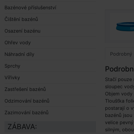
Bazénové příslušenství
Čištění bazénů
Osazení bazénu
Ohřev vody
Podrobný 
Náhradní díly
Sprchy
Podrobn
Vířivky
Stačí pouze 
sloupec vody
Zastřešení bazénů
Objem vody p
Odzimování bazénů
Tloušťka fo
postarají o v
Zazimování bazénů
bazénů jsou
velice pevný
ZÁBAVA:
silným, obo