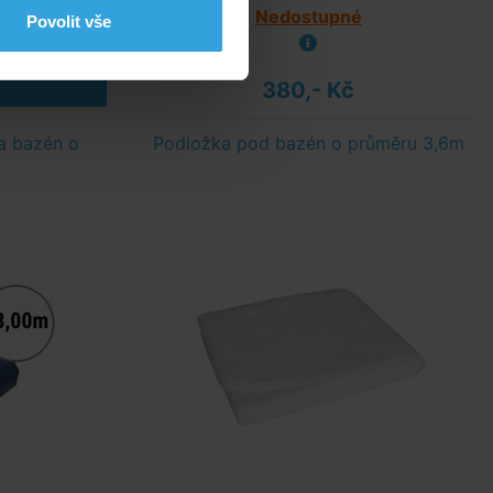
s
Nedostupné
Povolit vše
380,- Kč
a bazén o
Podložka pod bazén o průměru 3,6m