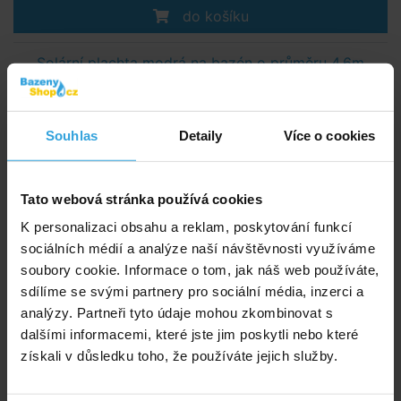
do košíku
Solární plachta modrá na bazén o průměru 4,6m
Souhlas
Detaily
Více o cookies
Tato webová stránka používá cookies
K personalizaci obsahu a reklam, poskytování funkcí
sociálních médií a analýze naší návštěvnosti využíváme
Skladem > 50 ks
soubory cookie. Informace o tom, jak náš web používáte,
zítra u vás
sdílíme se svými partnery pro sociální média, inzerci a
analýzy. Partneři tyto údaje mohou zkombinovat s
1 039,- Kč
dalšími informacemi, které jste jim poskytli nebo které
do košíku
získali v důsledku toho, že používáte jejich služby.
Solární plachta černá na bazén o průměru 4,6m