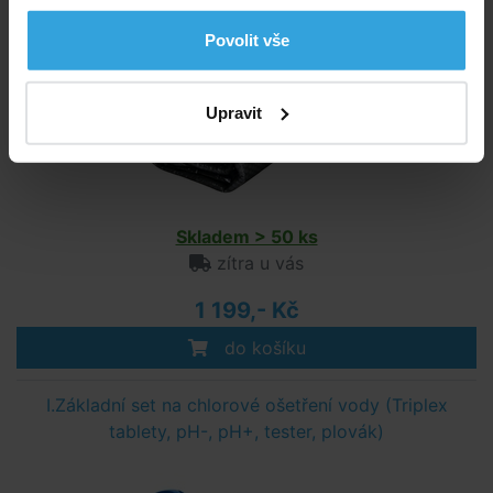
Povolit vše
Upravit
Skladem > 50 ks
zítra u vás
1 199,- Kč
do košíku
I.Základní set na chlorové ošetření vody (Triplex
tablety, pH-, pH+, tester, plovák)