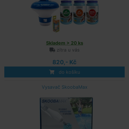
Skladem > 20 ks
zítra u vás
820,- Kč
do košíku
Vysavač SkoobaMax