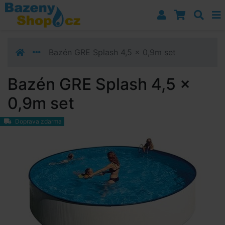
Přejít k navigaci
Přejít na obsah
Přejít k postrannímu sloupci
Klávesové zkratky
Bazén GRE Splash 4,5 x 0,9m set
Bazén GRE Splash 4,5 x
0,9m set
Doprava zdarma