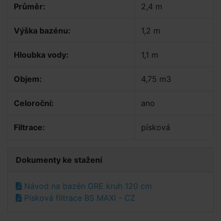
Průměr:
2,4 m
Výška bazénu:
1,2 m
Hloubka vody:
1,1 m
Objem:
4,75 m3
Celoroční:
ano
Filtrace:
písková
Dokumenty ke stažení
Návod na bazén GRE kruh 120 cm
Písková filtrace BS MAXI - CZ