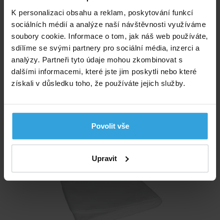
K personalizaci obsahu a reklam, poskytování funkcí
sociálních médií a analýze naší návštěvnosti využíváme
soubory cookie. Informace o tom, jak náš web používáte,
sdílíme se svými partnery pro sociální média, inzerci a
analýzy. Partneři tyto údaje mohou zkombinovat s
dalšími informacemi, které jste jim poskytli nebo které
získali v důsledku toho, že používáte jejich služby.
Nedostupné
699,- Kč
Povolit vše
Podložka pod bazén o průměru 2,5m
Upravit