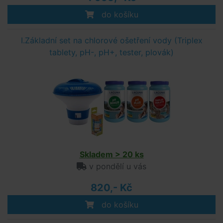
do košíku
I.Základní set na chlorové ošetření vody (Triplex
tablety, pH-, pH+, tester, plovák)
Skladem > 20 ks
v pondělí u vás
820,- Kč
do košíku