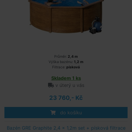
Průměr:
2,4 m
Výška bazénu:
1,2 m
Filtrace:
písková
Skladem 1 ks
v úterý u vás
23 760,- Kč
do košíku
Bazén GRE Graphite 2,4 x 1,2m set + písková filtrace