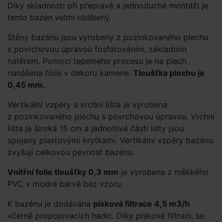
Díky skladnosti při přepravě a jednoduché montáži je
tento bazén velmi oblíbený.
Stěny bazénu jsou vyrobeny z pozinkovaného plechu
s povrchovou úpravou fosfátováním, základním
nátěrem. Pomocí tepelného procesu je na plech
nanášena fólie v dekoru kamene.
Tloušťka plechu je
0,45 mm.
Vertikální vzpěry a vrchní lišta je vyrobena
z pozinkovaného plechu s povrchovou úpravou. Vrchní
lišta je široká 15 cm a jednotlivé části lišty jsou
spojeny plastovými krytkami. Vertikální vzpěry bazénu
zvyšují celkovou pevnost bazénu.
Vnitřní folie tloušťky 0,3 mm
je vyrobena z měkkého
PVC v modré barvě bez vzoru.
K bazénu je dodávána
písková filtrace 4,5 m3/h
včetně propojovacích hadic. Díky pískové filtraci, se