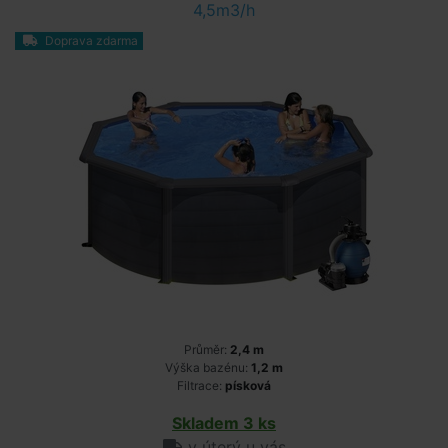
4,5m3/h
Doprava zdarma
Průměr:
2,4 m
Výška bazénu:
1,2 m
Filtrace:
písková
Skladem 3 ks
v úterý u vás