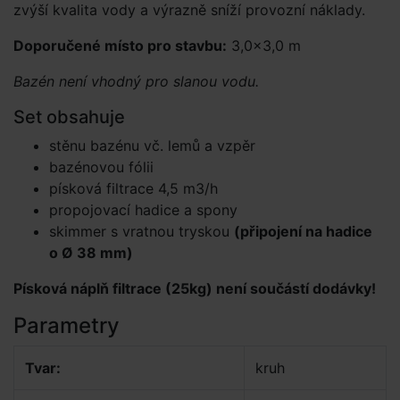
zvýší kvalita vody a výrazně sníží provozní náklady.
Doporučené místo pro stavbu:
3,0×3,0 m
Bazén není vhodný pro slanou vodu.
Set obsahuje
stěnu bazénu vč. lemů a vzpěr
bazénovou fólii
písková filtrace 4,5 m3/h
propojovací hadice a spony
skimmer s vratnou tryskou
(připojení na hadice
o Ø 38 mm)
Písková náplň filtrace (25kg) není součástí dodávky!
Parametry
Tvar:
kruh