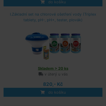
do košíku
I.Základní set na chlorové ošetření vody (Triplex
tablety, pH-, pH+, tester, plovák)
Skladem > 20 ks
v úterý u vás
820,- Kč
do košíku