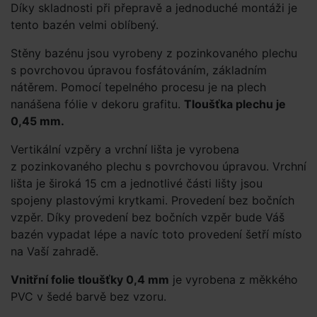
Díky skladnosti při přepravě a jednoduché montáži je
tento bazén velmi oblíbený.
Stěny bazénu jsou vyrobeny z pozinkovaného plechu
s povrchovou úpravou fosfátováním, základním
nátěrem. Pomocí tepelného procesu je na plech
nanášena fólie v dekoru grafitu.
Tloušťka plechu je
0,45 mm.
Vertikální vzpěry a vrchní lišta je vyrobena
z pozinkovaného plechu s povrchovou úpravou. Vrchní
lišta je široká 15 cm a jednotlivé části lišty jsou
spojeny plastovými krytkami. Provedení bez bočních
vzpěr. Díky provedení bez bočních vzpěr bude Váš
bazén vypadat lépe a navíc toto provedení šetří místo
na Vaší zahradě.
Vnitřní folie tloušťky 0,4 mm
je vyrobena z měkkého
PVC v šedé barvě bez vzoru.