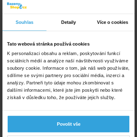
275,- Kč
do košíku
Souhlas
Detaily
Více o cookies
INTEX Bazénové bezpečnostní schůdky 1,32m
Tato webová stránka používá cookies
K personalizaci obsahu a reklam, poskytování funkcí
sociálních médií a analýze naší návštěvnosti využíváme
soubory cookie. Informace o tom, jak náš web používáte,
sdílíme se svými partnery pro sociální média, inzerci a
analýzy. Partneři tyto údaje mohou zkombinovat s
dalšími informacemi, které jste jim poskytli nebo které
získali v důsledku toho, že používáte jejich služby.
Skladem > 5 ks
v úterý u vás
2 290,- Kč
Povolit vše
do košíku