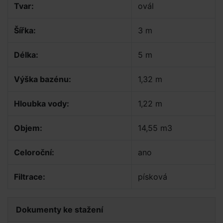
Tvar:
ovál
Šířka:
3 m
Délka:
5 m
Výška bazénu:
1,32 m
Hloubka vody:
1,22 m
Objem:
14,55 m3
Celoroční:
ano
Filtrace:
písková
Dokumenty ke stažení