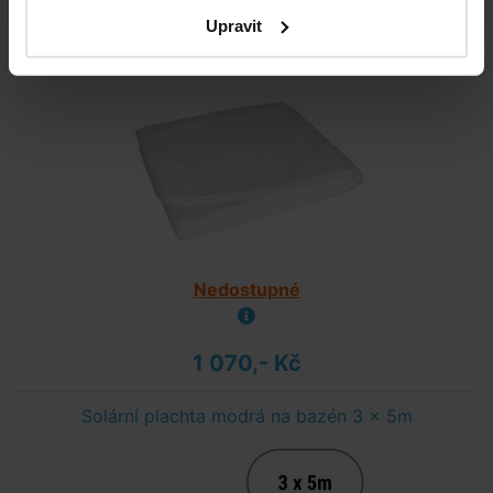
Upravit
Podložka pod bazén 3 x 5m
Nedostupné
1 070,- Kč
Solární plachta modrá na bazén 3 x 5m