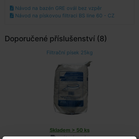
Návod na bazén GRE ovál bez vzpěr
Návod na pískovou filtraci BS line 60 - CZ
Doporučené příslušenství (8)
Filtrační písek 25kg
Skladem > 50 ks
v úterý u vás