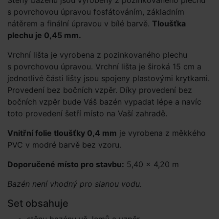
Stěny bazénu jsou vyrobeny z pozinkovaného plechu
s povrchovou úpravou fosfátováním, základním
nátěrem a finální úpravou v bílé barvě.
Tloušťka
plechu je 0,45 mm.
Vrchní lišta je vyrobena z pozinkovaného plechu
s povrchovou úpravou. Vrchní lišta je široká 15 cm a
jednotlivé části lišty jsou spojeny plastovými krytkami.
Provedení bez bočních vzpěr. Díky provedení bez
bočních vzpěr bude Váš bazén vypadat lépe a navíc
toto provedení šetří místo na Vaší zahradě.
Vnitřní folie tloušťky 0,4 mm
je vyrobena z měkkého
PVC v modré barvě bez vzoru.
Doporučené místo pro stavbu:
5,40 × 4,20 m
Bazén není vhodný pro slanou vodu.
Set obsahuje