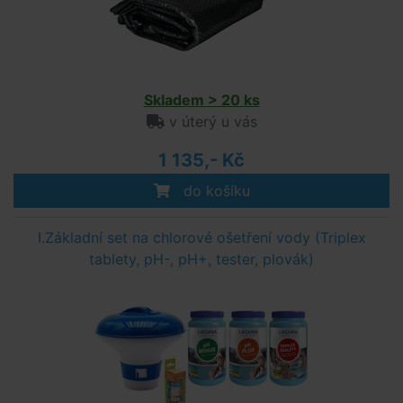
Skladem > 20 ks
v úterý u vás
1 135,- Kč
do košíku
I.Základní set na chlorové ošetření vody (Triplex
tablety, pH-, pH+, tester, plovák)