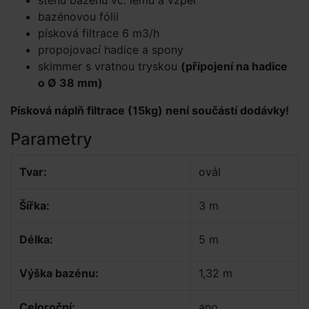
stěnu bazénu vč. lemů a vzpěr
bazénovou fólii
písková filtrace 6 m3/h
propojovací hadice a spony
skimmer s vratnou tryskou
(připojení na hadice
o Ø 38 mm)
Písková náplň filtrace (15kg) není součástí dodávky!
Parametry
Tvar:
ovál
Šířka:
3 m
Délka:
5 m
Výška bazénu:
1,32 m
Celoroční:
ano