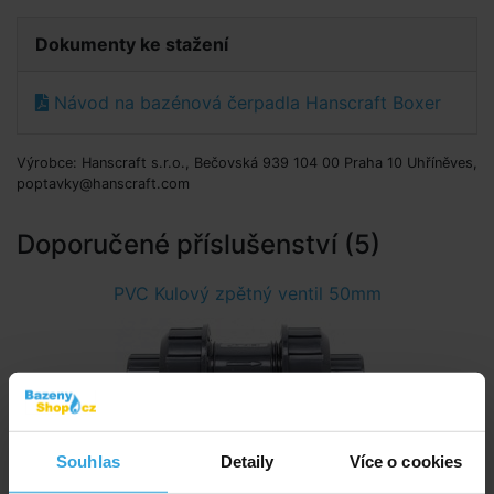
Dokumenty ke stažení
Návod na bazénová čerpadla Hanscraft Boxer
Výrobce: Hanscraft s.r.o., Bečovská 939 104 00 Praha 10 Uhříněves,
poptavky@hanscraft.com
Doporučené příslušenství (5)
PVC Kulový zpětný ventil 50mm
Souhlas
Detaily
Více o cookies