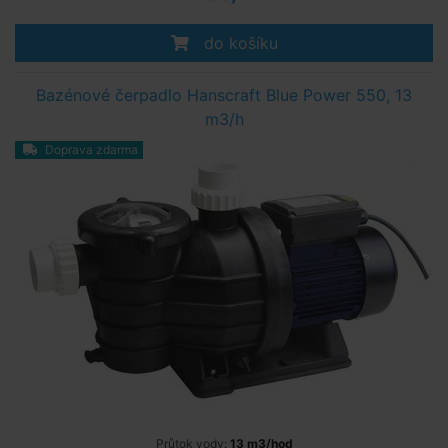
do košíku
Bazénové čerpadlo Hanscraft Blue Power 550, 13
m3/h
Doprava zdarma
Průtok vody:
13 m3/hod