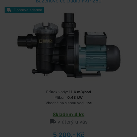
Bazénové čerpadlo FXP 250
Doprava zdarma
Průtok vody:
11,6 m3/hod
Příkon:
0,43 kW
Vhodné na slanou vodu:
ne
Skladem 4 ks
v úterý u vás
5 200,- Kč