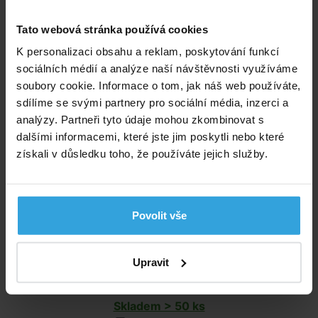
Tato webová stránka používá cookies
Skladem > 20 ks
v úterý u vás
K personalizaci obsahu a reklam, poskytování funkcí
sociálních médií a analýze naší návštěvnosti využíváme
680,- Kč
soubory cookie. Informace o tom, jak náš web používáte,
sdílíme se svými partnery pro sociální média, inzerci a
do košíku
analýzy. Partneři tyto údaje mohou zkombinovat s
dalšími informacemi, které jste jim poskytli nebo které
Trubka PVC - 50mm
získali v důsledku toho, že používáte jejich služby.
Povolit vše
Upravit
Skladem > 50 ks