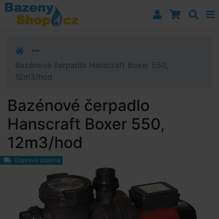
Přejít k navigaci
Přejít na obsah
Přejít k postrannímu sloupci
Klávesové zkratky
Bazénové čerpadlo Hanscraft Boxer 550,
12m3/hod
Bazénové čerpadlo
Hanscraft Boxer 550,
12m3/hod
Doprava zdarma