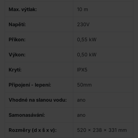
Max. výtlak:
10 m
Napětí:
230V
Příkon:
0,55 kW
Výkon:
0,50 kW
Krytí:
IPX5
Připojení - lepení:
50mm
Vhodné na slanou vodu:
ano
Samonasávání:
ano
Rozměry (d x š x v):
520 x 238 x 331 mm