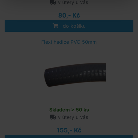
v úterý u vás
80,- Kč
do košíku
Flexi hadice PVC 50mm
Skladem > 50 ks
v úterý u vás
155,- Kč