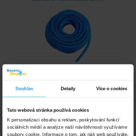
Skladem > 50 ks
v pondělí u vás
Souhlas
Detaily
Více o cookies
95,- Kč
do košíku
Tato webová stránka používá cookies
K personalizaci obsahu a reklam, poskytování funkcí
Bazénová hadice modrá 38mm
sociálních médií a analýze naší návštěvnosti využíváme
soubory cookie. Informace o tom, jak náš web používáte,