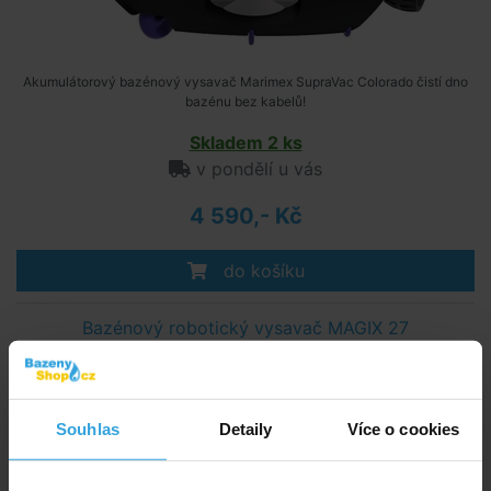
Akumulátorový bazénový vysavač Marimex SupraVac Colorado čistí dno
bazénu bez kabelů!
Skladem 2 ks
v pondělí u vás
4 590,- Kč
do košíku
Bazénový robotický vysavač MAGIX 27
Souhlas
Detaily
Více o cookies