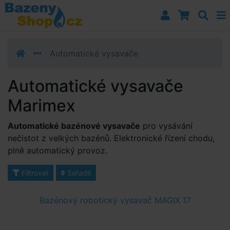
Přejít k navigaci
Přejít na obsah
Přejít k postrannímu sloupci
Klávesové zkratky
Automatické vysavače
Automatické vysavače
Marimex
Automatické bazénové vysavače
pro vysávání
nečistot z velkých bazénů. Elektronické řízení chodu,
plně automatický provoz.
Filtrovat
Seřadit
Bazénový robotický vysavač MAGIX 17