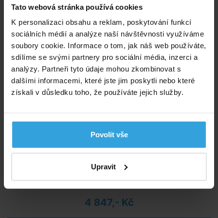
Tato webová stránka používá cookies
K personalizaci obsahu a reklam, poskytování funkcí
sociálních médií a analýze naší návštěvnosti využíváme
soubory cookie. Informace o tom, jak náš web používáte,
sdílíme se svými partnery pro sociální média, inzerci a
analýzy. Partneři tyto údaje mohou zkombinovat s
dalšími informacemi, které jste jim poskytli nebo které
získali v důsledku toho, že používáte jejich služby.
Povolit vše
Akumulátorový bazénový vysavač MAGIX 27 čistí dno bazénu bez kabelů!
Upravit
Nedostupné
4 847,- Kč