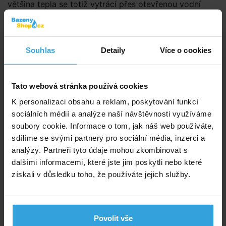
většina tepla se totiž vytrácí přes otevřenou vodní
hladinu.
Hydromasážní čerpadla
Souhlas
Detaily
Více o cookies
Vířivá vana je osazena hydromasážním čerpadlem,
o výkonu 2200W.
Termokryt- robustní a vyrobené
Tato webová stránka používá cookies
z masivního materiálu
K personalizaci obsahu a reklam, poskytování funkcí
Jsme rádi, že se Viskan Spa může pyšnit jedním
sociálních médií a analýze naší návštěvnosti využíváme
z nejlepších krytů, které se u prémiových vířivek
soubory cookie. Informace o tom, jak náš web používáte,
využívají. Jak je známo teplo stoupá nahoru. Naše
sdílíme se svými partnery pro sociální média, inzerci a
kryty jsou široké a vyrobené z velice nahuštěného
analýzy. Partneři tyto údaje mohou zkombinovat s
polymeru, který – ne jako většina krytů na trhu –
dalšími informacemi, které jste jim poskytli nebo které
přináší perfektní izolaci po dobu několika let.
získali v důsledku toho, že používáte jejich služby.
Izolace – nejlepší možné provozní náklady
Naše vířivky přináší vysokou, doložitelnou
Povolit vše
energetickou efektivitu. Díky několika vrstvám izolace,