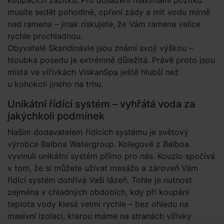
koupacích zážitků. Pro dosažení maximální požitku
musíte sedět pohodlně, opření zády a mít vodu mírně
nad ramena – jinak riskujete, že Vám ramena velice
rychle prochladnou.
Obyvatelé Skandinávie jsou známí svojí výškou –
hloubka posedu je extrémně důležitá. Právě proto jsou
místa ve vířivkách ViskanSpa ještě hlubší než
u kohokoli jiného na trhu.
Unikátní řídící systém – vyhřátá voda za
jakýchkoli podmínek
Našim dodavatelem řídících systému je světový
výrobce Balboa Watergroup. Kolegové z Balboa
vyvinuli unikátní systém přímo pro nás. Kouzlo spočívá
v tom, že si můžete užívat masáže a zároveň Vám
řídící systém dohřívá Vaši lázeň. Tohle je nutnost
zejména v chladných obdobích, kdy při koupání
teplota vody klesá velmi rychle – bez ohledu na
masivní izolaci, kterou máme na stranách vířivky