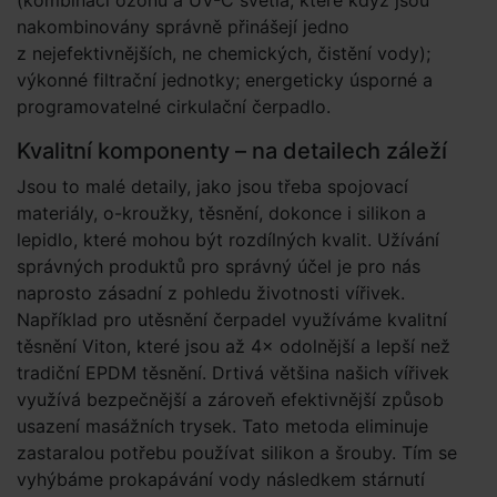
(kombinací ozonu a UV-C světla, které když jsou
nakombinovány správně přinášejí jedno
z nejefektivněj­ších, ne chemických, čistění vody);
výkonné filtrační jednotky; energeticky úsporné a
programovatelné cirkulační čerpadlo.
Kvalitní komponenty – na detailech záleží
Jsou to malé detaily, jako jsou třeba spojovací
materiály, o-kroužky, těsnění, dokonce i silikon a
lepidlo, které mohou být rozdílných kvalit. Užívání
správných produktů pro správný účel je pro nás
naprosto zásadní z pohledu životnosti vířivek.
Například pro utěsnění čerpadel využíváme kvalitní
těsnění Viton, které jsou až 4× odolnější a lepší než
tradiční EPDM těsnění. Drtivá většina našich vířivek
využívá bezpečnější a zároveň efektivnější způsob
usazení masážních trysek. Tato metoda eliminuje
zastaralou potřebu používat silikon a šrouby. Tím se
vyhýbáme prokapávání vody následkem stárnutí