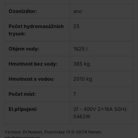
Ozonizátor:
ano
Počet hydromasážních
25
trysek:
Objem vody:
1625 l
Hmotnost bez vody:
385 kg
Hmotnost s vodou:
2010 kg
Počet míst:
7
El.připojení:
2f - 400V 2x16A 50Hz
5462W
Výrobce: Dr.Nusken, Poststrase 14 D-59174 Kamen,
info@drnuesken.de