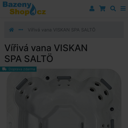
Přejít k navigaci
Přejít na obsah
Přejít k postrannímu sloupci
Klávesové zkratky
Vířivá vana VISKAN SPA SALTÖ
Vířivá vana VISKAN
SPA SALTÖ
Doprava zdarma