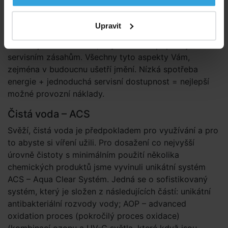
vzduchovým bariérám a způsobu znovu využití tepla,
které vytvářejí samotná čerpadla vířivky. Výhodou naší
Upravit
izolace není jen její efektivita, ale i její provedení, naše
izolace je navržena tak, aby nebránila případným
servisním zásahům. Všechny tyto aspekty Vám,
zejména v budoucnu ušetří jmění. Nízká spotřeba
energie + jednoduchá servisní dostupnost = nejlepší
možné provozní náklady.
Čistá voda – ACS
Svěží, čistá voda je předpokladem pro využívání a pro
to abyste si víření užili. Pro dosažení co nejvyšší
úrovně čistoty s minimálním použití několika
chemických produktů jsme vyvinuli unikátní systém
ACS – Aqua Clear Systém. Jedná se o sofistikovaný
systém, který je složen z následujících částí: unikátní
antibakteriální rozvody vody; AOP – advanced
oxidation proces (pokročilý proces oxidace)