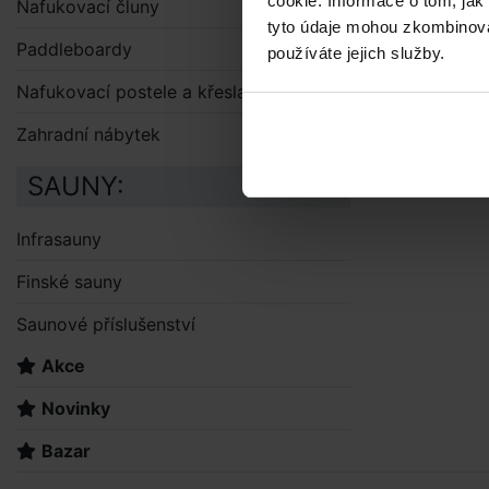
cookie. Informace o tom, jak
Nafukovací čluny
tyto údaje mohou zkombinovat
Paddleboardy
používáte jejich služby.
Nafukovací postele a křesla
Zahradní nábytek
SAUNY:
Infrasauny
Finské sauny
Saunové příslušenství
Akce
Novinky
Bazar