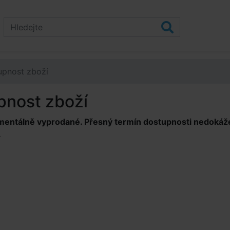
upnost zboží
pnost zboží
mentálně vyprodané. Přesný termín dostupnosti nedokážem
.