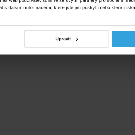
 náš web používáte, sdílíme se svými partnery pro sociální média
 s dalšími informacemi, které jste jim poskytli nebo které získa
Upravit