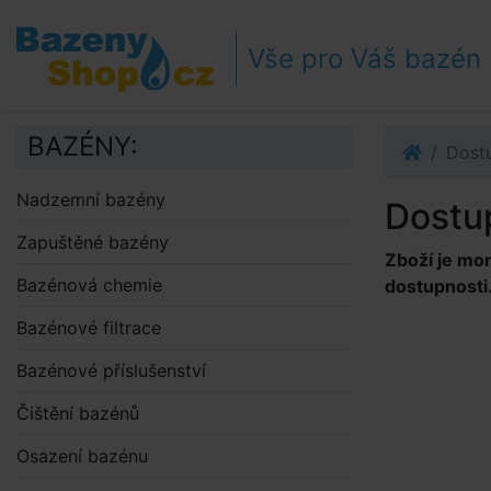
Přejít k navigaci
Přejít na obsah
Vše pro Váš bazén
Přejít k postrannímu sloupci
Klávesové zkratky
BAZÉNY:
Dost
Nadzemní bazény
Dostu
Zapuštěné bazény
Zboží je mo
Bazénová chemie
dostupnosti
Bazénové filtrace
Bazénové příslušenství
Čištění bazénů
Osazení bazénu