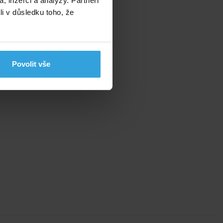
, inzerci a analýzy. Partneři
li v důsledku toho, že
Povolit vše