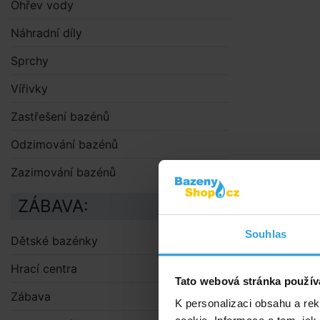
Ohřev vody
Náhradní díly
Sprchy
Vířivky
Zastřešení bazénů
Odzimování bazénů
Zazimování bazénů
ZÁBAVA:
Souhlas
Dětské bazénky
Hrací centra
Tato webová stránka použív
Zábava
K personalizaci obsahu a re