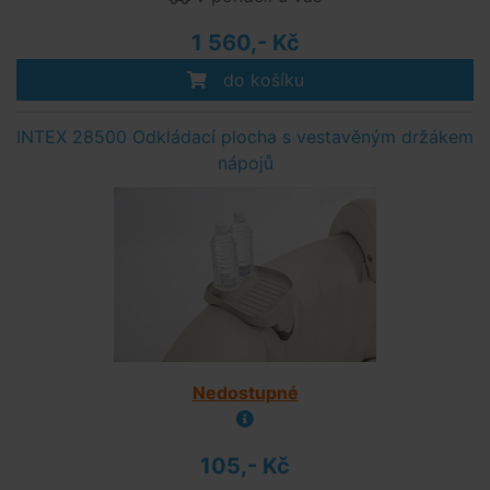
1 560,- Kč
do košíku
INTEX 28500 Odkládací plocha s vestavěným držákem
nápojů
Nedostupné
105,- Kč