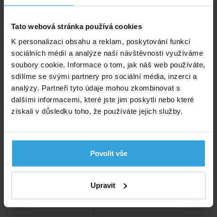
například jako ochrana před vstupem dětí apod.
Tato webová stránka používá cookies
Obsah balení
K personalizaci obsahu a reklam, poskytování funkcí
tělo vířivky
sociálních médií a analýze naší návštěvnosti využíváme
technologická jednotka
soubory cookie. Informace o tom, jak náš web používáte,
termokryt
sdílíme se svými partnery pro sociální média, inzerci a
podložka
analýzy. Partneři tyto údaje mohou zkombinovat s
transportní taška těla vířivky
dalšími informacemi, které jste jim poskytli nebo které
2ks
náhradní kartušové vložky
získali v důsledku toho, že používáte jejich služby.
plovoucí dávkovač chemie
2ks
pěnové opěrky hlavy
1ks
LED osvětlení
Povolit vše
Parametry
Počet osob:
Pro 4 a více osob
Upravit
Umístění:
Mobilní