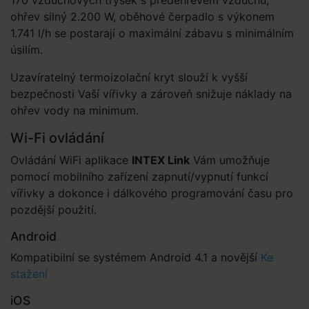
170 vzduchových trysek s předehřevem vzduchu,
ohřev silný 2.200 W, oběhové čerpadlo s výkonem
1.741 l/h se postarají o maximální zábavu s minimálním
úsilím.
Uzavíratelný termoizolační kryt slouží k vyšší
bezpečnosti Vaší vířivky a zároveň snižuje náklady na
ohřev vody na minimum.
Wi-Fi ovládání
Ovládání WiFi aplikace
INTEX Link
Vám umožňuje
pomocí mobilního zařízení zapnutí/vypnutí funkcí
vířivky a dokonce i dálkového programování času pro
pozdější použití.
Android
Kompatibilní se systémem Android 4.1 a novější
Ke
stažení
iOS