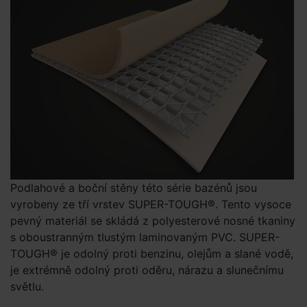
Podlahové a boční stěny této série bazénů jsou
vyrobeny ze tří vrstev SUPER-TOUGH®. Tento vysoce
pevný materiál se skládá z polyesterové nosné tkaniny
s oboustranným tlustým laminovaným PVC. SUPER-
TOUGH® je odolný proti benzinu, olejům a slané vodě,
je extrémně odolný proti oděru, nárazu a slunečnímu
světlu.