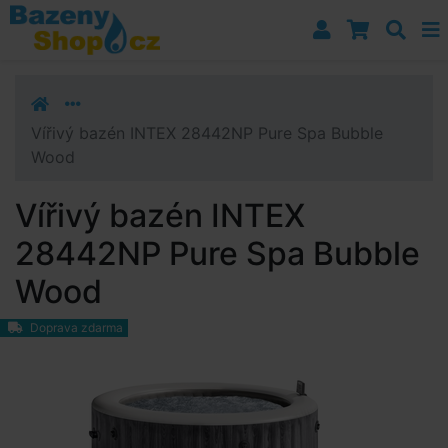
Přejít k navigaci
Přejít na obsah
Přejít k postrannímu sloupci
Klávesové zkratky
Vířivý bazén INTEX 28442NP Pure Spa Bubble
Wood
Vířivý bazén INTEX
28442NP Pure Spa Bubble
Wood
Doprava zdarma