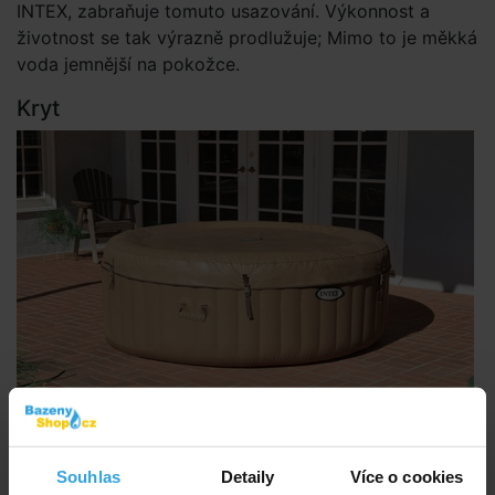
INTEX, zabraňuje tomuto usazování. Výkonnost a
životnost se tak výrazně prodlužuje; Mimo to je měkká
voda jemnější na pokožce.
Kryt
Kryt vířivého bazénu pro eliminaci odparu vody, ale
Souhlas
Detaily
Více o cookies
také pro termoizolaci. Kryt lze kdykoliv uzamknout