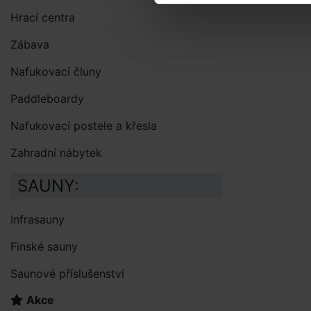
Hrací centra
Zábava
Nafukovací čluny
Paddleboardy
Nafukovací postele a křesla
Zahradní nábytek
SAUNY:
Infrasauny
Finské sauny
Saunové příslušenství
Akce