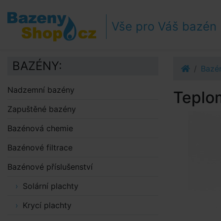
Přejít k navigaci
Přejít na obsah
Vše pro Váš bazén
Přejít k postrannímu sloupci
Klávesové zkratky
BAZÉNY:
Bazén
Nadzemní bazény
Teplom
Zapuštěné bazény
Bazénová chemie
Bazénové filtrace
Bazénové příslušenství
Solární plachty
Krycí plachty