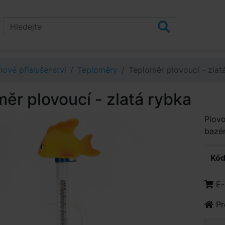
ové příslušenství
Teploměry
Teploměr plovoucí - zlat
ěr plovoucí - zlatá rybka
Plovo
bazé
Kód
E-
Pr