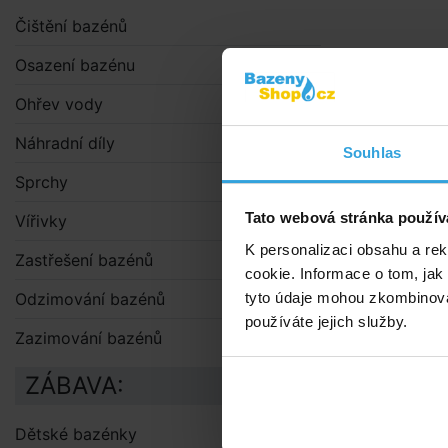
Čištění bazénů
Osazení bazénu
Ohřev vody
Náhradní díly
Souhlas
Sprchy
Tato webová stránka použív
Vířivky
K personalizaci obsahu a re
Zastřešení bazénů
cookie. Informace o tom, jak
tyto údaje mohou zkombinovat
Odzimování bazénů
používáte jejich služby.
Zazimování bazénů
ZÁBAVA:
Dětské bazénky