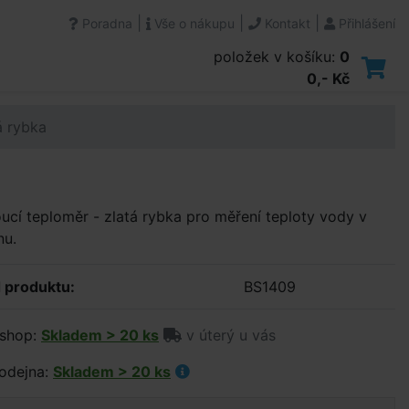
|
|
|
Poradna
Vše o nákupu
Kontakt
Přihlášení
položek v košíku:
0
0,- Kč
á rybka
ucí teploměr - zlatá rybka pro měření teploty vody v
nu.
 produktu:
BS1409
shop:
Skladem > 20 ks
v úterý u vás
odejna:
Skladem > 20 ks