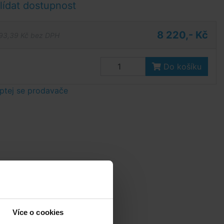
ídat dostupnost
8 220,- Kč
93,39 Kč bez DPH
Do košíku
ptej se prodavače
Více o cookies