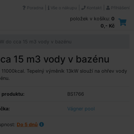
|
|
|
Poradna
Vše o nákupu
Kontakt
Přihlášení
položek v košíku:
0
0,- Kč
kW do cca 15 m3 vody v bazénu
ca 15 m3 vody v bazénu
11000kcal. Tepelný výměník 13kW slouží na ohřev vody
énu.
 produktu:
BS1766
čka:
Vágner pool
upnost:
Do 5 dnů