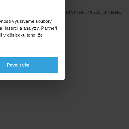
Výrobce: Vágner Pool s.r.o., Nad Safinou 348 252 50, Vestec,
info@vagnerpool.com
ěvnosti využíváme soubory
í
, inzerci a analýzy. Partneři
li v důsledku toho, že
m
Povolit vše