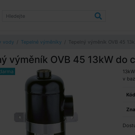
v vody
Tepelné výměníky
Tepelný výměník OVB 45 13
ný výměník OVB 45 13kW do c
darma
13kW 
v baz
Kód
Zna
Dost