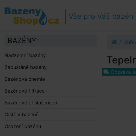
Přejít k navigaci
Přejít na obsah
Vše pro Váš bazén
Přejít k postrannímu sloupci
Klávesové zkratky
BAZÉNY:
Ohře
Nadzemní bazény
Tepel
Zapuštěné bazény
Doprava z
Bazénová chemie
Bazénové filtrace
Bazénové příslušenství
Čištění bazénů
Osazení bazénu