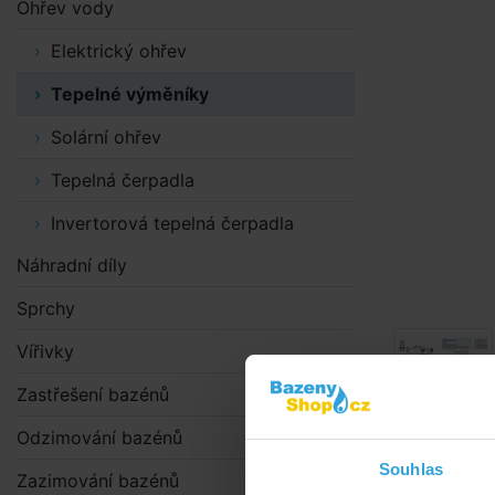
Ohřev vody
Elektrický ohřev
Tepelné výměníky
Solární ohřev
Tepelná čerpadla
Invertorová tepelná čerpadla
Náhradní díly
Sprchy
Vířivky
Zastřešení bazénů
Odzimování bazénů
Obrázky a videa 
Souhlas
Zazimování bazénů
Podrobný 