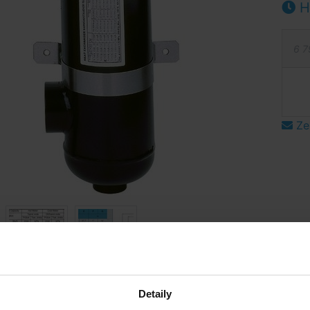
Hl
6 7
Ze
mají ilustrační charakter.
Detaily
popis