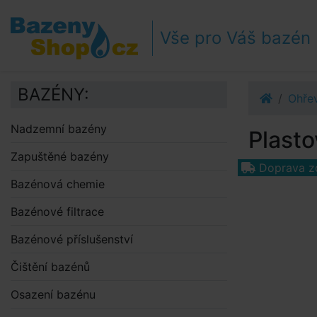
Přejít k navigaci
Přejít na obsah
Vše pro Váš bazén
Přejít k postrannímu sloupci
Klávesové zkratky
BAZÉNY:
Ohře
Nadzemní bazény
Plasto
Zapuštěné bazény
Doprava z
Bazénová chemie
Bazénové filtrace
Bazénové příslušenství
Čištění bazénů
Osazení bazénu