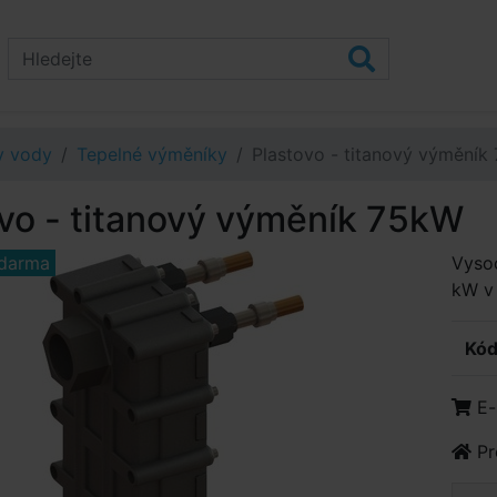
v vody
Tepelné výměníky
Plastovo - titanový výměník
vo - titanový výměník 75kW
darma
Vyso
kW v 
Kód
E-
Pr