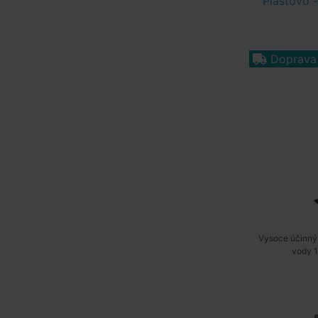
Plastovo 
Doprava
Vysoce účinný
vody 1