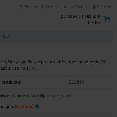
|
|
|
Poradna
Vše o nákupu
Kontakt
Přihlášení
položek v košíku:
0
0,- Kč
 75kW
ce účinný výměník tepla pro ohřev bazénové vody 75
závislosti na zdroji.
 produktu:
BS3350
shop:
Skladem 3 ks
v úterý u vás
odejna:
Do 3 dnů