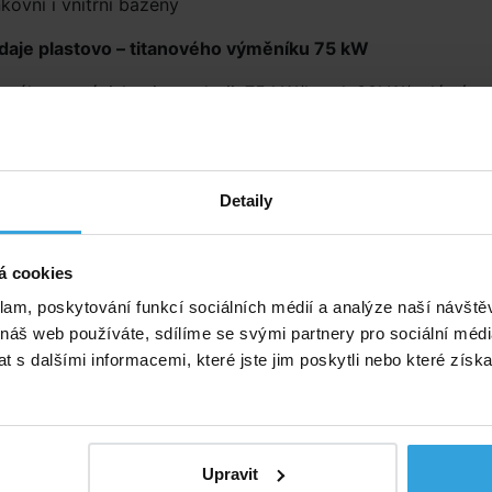
kovní i vnitřní bazény
daje plastovo – titanového výměníku 75 kW
 výkon v závislosti na zdroji: 75 kW/kotel, 30kW/solární
 16kW/tepelné čerpadlo
ní bazénového okruhu: vnitřní závit 6/4"
 bazénové vody do 6 m3/hod
ní topného okruhu: venkovní titanový závit 3/4"
Detaily
ní tlak bazénové vody: 10 bar
ní tlak topné vody: 42 bar
á cookies
ní teplota topné vody: 120°C
klam, poskytování funkcí sociálních médií a analýze naší návšt
né příslušenství (2)
 náš web používáte, sdílíme se svými partnery pro sociální média
 s dalšími informacemi, které jste jim poskytli nebo které získa
box na plastovo titanový
Šroubení 50 x 1 1/2" 
tepelný výměník
Upravit