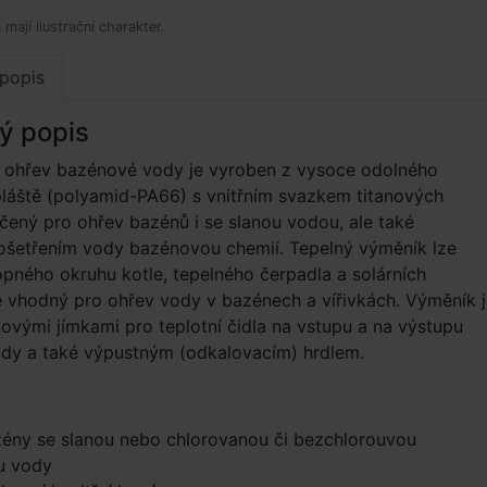
mají ilustrační charakter.
popis
ý popis
 ohřev bazénové vody je vyroben z vysoce odolného
láště (polyamid-PA66) s vnitřním svazkem titanových
rčený pro ohřev bazénů i se slanou vodou, ale také
ošetřením vody bazénovou chemií. Tepelný výměník lze
topného okruhu kotle, tepelného čerpadla a solárních
e vhodný pro ohřev vody v bazénech a vířivkách. Výměník 
novými jímkami pro teplotní čidla na vstupu a na výstupu
dy a také výpustným (odkalovacím) hrdlem.
zény se slanou nebo chlorovanou či bezchlorouvou
u vody