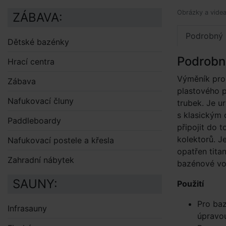
Obrázky a videa 
ZÁBAVA:
Podrobný 
Dětské bazénky
Podrobn
Hrací centra
Výměník pro
Zábava
plastového p
Nafukovací čluny
trubek. Je u
s klasickým 
Paddleboardy
připojit do 
kolektorů. J
Nafukovací postele a křesla
opatřen tita
Zahradní nábytek
bazénové vo
SAUNY:
Použití
Pro ba
Infrasauny
úpravo