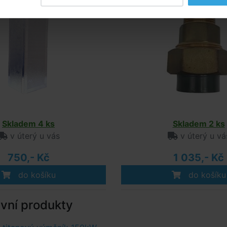
Skladem 4 ks
Skladem 2 ks
v úterý u vás
v úterý u vá
750,- Kč
1 035,- Kč
do košíku
do košíku
ivní produkty