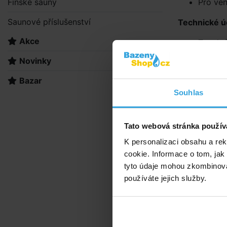
Finské sauny
Pro ven
Saunové příslušenství
Technické ú
Akce
Tepelný
panely,
Novinky
Připoje
Průtok
Bazar
Připoje
Souhlas
Maximál
Maximál
Tato webová stránka použív
Maximál
K personalizaci obsahu a re
Doporuče
cookie. Informace o tom, jak
tyto údaje mohou zkombinovat
používáte jejich služby.
Izolační 