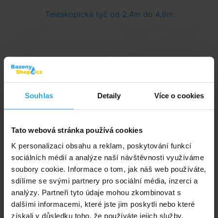
Teleskopická tyč od 2,4m do 4,8m
Souhlas
Detaily
Více o cookies
Tato webová stránka používá cookies
K personalizaci obsahu a reklam, poskytování funkcí
sociálních médií a analýze naší návštěvnosti využíváme
soubory cookie. Informace o tom, jak náš web používáte,
Bazénová teleskopická tyč k bazénovému příslušenství od 2,4m do 4,8m.
sdílíme se svými partnery pro sociální média, inzerci a
analýzy. Partneři tyto údaje mohou zkombinovat s
Skladem > 20 ks
dalšími informacemi, které jste jim poskytli nebo které
ve středu u vás
získali v důsledku toho, že používáte jejich služby.