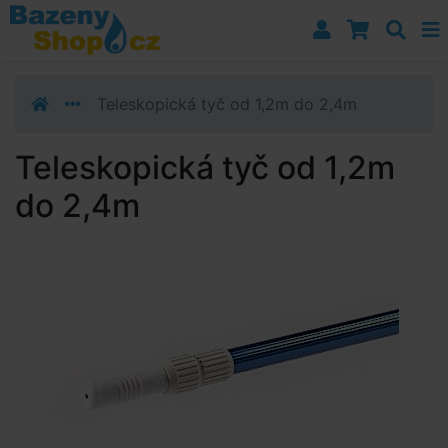
Přejít k navigaci
Přejít na obsah
Přejít k postrannímu sloupci
Klávesové zkratky
Teleskopická tyč od 1,2m do 2,4m
Teleskopická tyč od 1,2m
do 2,4m