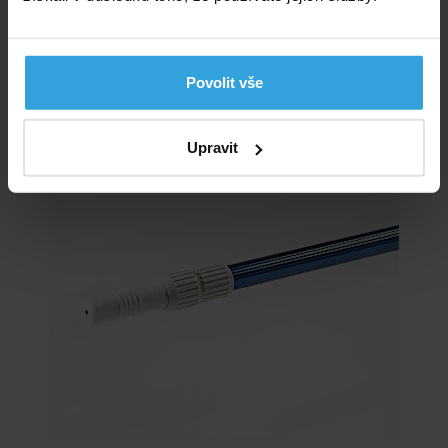
790,- Kč
do košíku
Povolit vše
Teleskopická tyč od 1,8m do 3,6m
Upravit