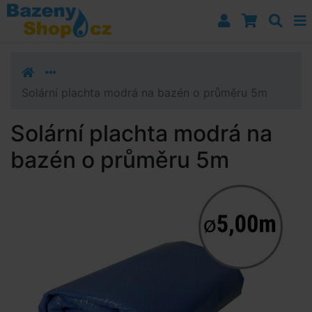
Přejít k navigaci
Přejít na obsah
Přejít k postrannímu sloupci
Klávesové zkratky
Solární plachta modrá na bazén o průměru 5m
Solární plachta modrá na
bazén o průměru 5m