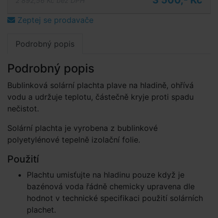
3 500,- Kč
2 892,56 Kč bez DPH
Zeptej se prodavače
Podrobný popis
Podrobný popis
Bublinková solární plachta plave na hladině, ohřívá
vodu a udržuje teplotu, částečně kryje proti spadu
nečistot.
Solární plachta je vyrobena z bublinkové
polyetylénové tepelně izolační folie.
Použití
Plachtu umisťujte na hladinu pouze když je
bazénová voda řádně chemicky upravena dle
hodnot v technické specifikaci použití solárních
plachet.