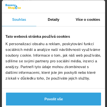
Tvar:
kruh
Souhlas
Detaily
Více o cookies
Barva:
modrá
Tloušťka:
110 mic
Tato webová stránka používá cookies
K personalizaci obsahu a reklam, poskytování funkcí
Průměr plachty:
2,10 m
sociálních médií a analýze naší návštěvnosti využíváme
soubory cookie. Informace o tom, jak náš web používáte,
sdílíme se svými partnery pro sociální média, inzerci a
Alternativní produkty
analýzy. Partneři tyto údaje mohou zkombinovat s
dalšími informacemi, které jste jim poskytli nebo které
Solární plachta na bazén INTEX o průměru 2,44m
získali v důsledku toho, že používáte jejich služby.
Povolit vše