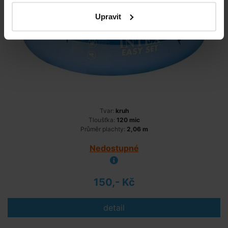
Upravit
Tvar:
kruh
Tloušťka:
120 mic
Průměr plachty:
2,06 m
Nedostupné
150,- Kč
detail