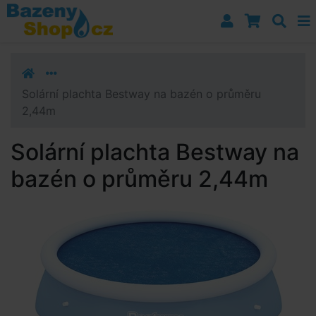
Přejít k navigaci
Přejít na obsah
Přejít k postrannímu sloupci
Klávesové zkratky
Solární plachta Bestway na bazén o průměru
2,44m
Solární plachta Bestway na
bazén o průměru 2,44m