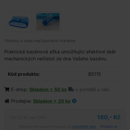
Obrázky a videa mají ilustrační charakter.
Praktická bazénová síťka umožňující efektivní sběr
mechanických nečistot ze dna Vašeho bazénu.
Kód produktu:
BS115
E-shop:
Skladem > 50 ks
v pondělí u vás
Prodejna:
Skladem > 20 ks
160,- Kč
132,23 Kč bez DPH
Registrovaní zákazníci nakupují za
výhodnější cenu
·
Přihlásit se
·