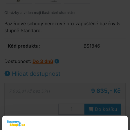
Obrázky a videa mají ilustrační charakter.
Bazénové schody nerezové pro zapuštěné bazény 5
stupně Standard.
Kód produktu:
BS1846
Dostupnost:
Do 3 dnů
Hlídat dostupnost
9 635,- Kč
7 962,81 Kč bez DPH
Do košíku
Zeptej se prodavače