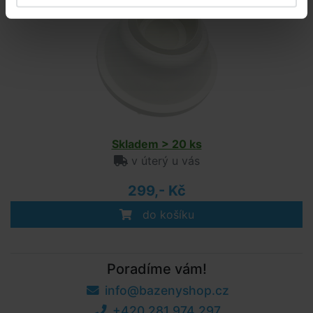
Skladem > 20 ks
v úterý u vás
299,- Kč
do košíku
Poradíme vám!
info@bazenyshop.cz
+420 281 974 297