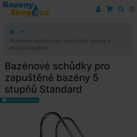
Přejít k navigaci
Přejít na obsah
Přejít k postrannímu sloupci
Klávesové zkratky
Bazénové schůdky pro zapuštěné bazény 5
stupňů Standard
Bazénové schůdky pro
zapuštěné bazény 5
stupňů Standard
Doprava zdarma