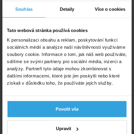
Podrobný popis
Souhlas
Detaily
Více o cookies
Podrobný popis
Tato webová stránka používá cookies
Schůdky jsou určeny pro privátní a komerční bazény.
Jsou vyrobeny z leštěné nerez oceli AISI
K personalizaci obsahu a reklam, poskytování funkcí
304 o průměru 43 mm. Stupně jsou doplněny
sociálních médií a analýze naší návštěvnosti využíváme
protiskluzové nášlapy. Kotvení se dodává s pouzdrem
soubory cookie. Informace o tom, jak náš web používáte,
a svorkou pro uzemnění.
POZOR schůdky nejsou
sdílíme se svými partnery pro sociální média, inzerci a
vhodné pro bazény ze slanou vodou. Verzi schůdků
analýzy. Partneři tyto údaje mohou zkombinovat s
vhodných pro slanou vodu lze dodat za příplatek
dalšími informacemi, které jste jim poskytli nebo které
Opěrné klouby (zakončení schůdků pod vodou) nejsou
získali v důsledku toho, že používáte jejich služby.
součástí balení – dokupují se zvlášť.
Doporučené příslušenství (1)
Povolit vše
Opěrný kloub k žebříku - 1 ks
Upravit